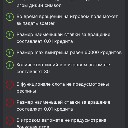
игры дикий символ
Во время вращений на игровом поле может
выпадать scatter
Размер наименьшей ставки за вращение
составляет 0.01 кредита
Размер max выигрыша равен 60000 кредитов
Количество линий в в игровом автомате
составляет 30
В функционале слота не предусмотрены
респины
Размер наименьшей ставки за вращение
составляет 0.01 кредита
В игровом автомате не предусмотрена
бонусная игра