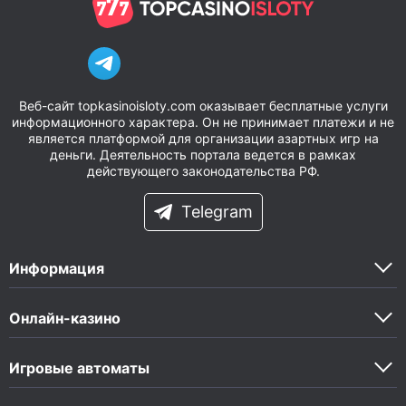
Веб-сайт topkasinoisloty.com оказывает бесплатные услуги
информационного характера. Он не принимает платежи и не
является платформой для организации азартных игр на
деньги. Деятельность портала ведется в рамках
действующего законодательства РФ.
Telegram
Информация
Онлайн-казино
Игровые автоматы