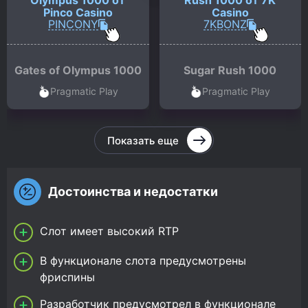
Olympus 1000 от
Rush 1000 от 7K
Pinco Casino
Casino
PINCONY
7KBONZ
Gates of Olympus 1000
Sugar Rush 1000
Pragmatic Play
Pragmatic Play
Показать еще
Достоинства и недостатки
Слот имеет высокий RTP
В функционале слота предусмотрены
фриспины
Разработчик предусмотрел в функционале