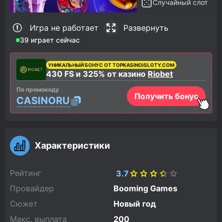
Случайный слот
Игра не работает
Развернуть
39 играет сейчас
УНИКАЛЬНЫЙ БОНУС ОТ TOPKASINOISLOTY.COM
430 FS и 325% от казино
Riobet
По промокоду
Получить бонус
CASINORU
Характеристики
Рейтинг
3.7
Провайдер
Booming Games
Сюжет
Новый год
Макс. выплата
200