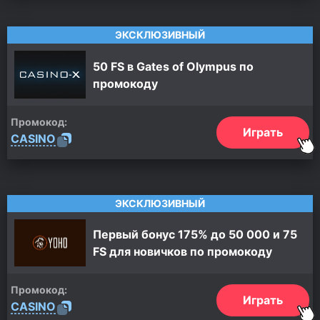
ЭКСКЛЮЗИВНЫЙ
50 FS в Gates of Olympus по
промокоду
Промокод:
Играть
CASINO
ЭКСКЛЮЗИВНЫЙ
Первый бонус 175% до 50 000 и 75
FS для новичков по промокоду
Промокод:
Играть
CASINO