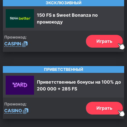
ЭКСКЛЮЗИВНЫЙ
150 FS в Sweet Bonanza по
промокоду
Промокод:
Играть
CASPIN
ПРИВЕТСТВЕННЫЙ
Приветственные бонусы на 100% до
200 000 + 285 FS
Промокод:
Играть
CASINO