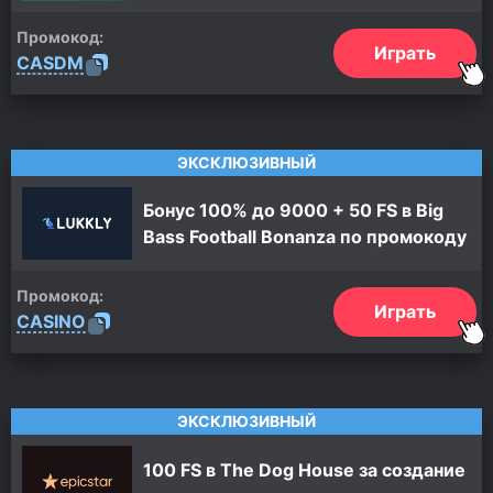
Промокод:
Играть
CASDM
ЭКСКЛЮЗИВНЫЙ
Бонус 100% до 9000 + 50 FS в Big
Bass Football Bonanza по промокоду
Промокод:
Играть
CASINO
ЭКСКЛЮЗИВНЫЙ
100 FS в The Dog House за создание