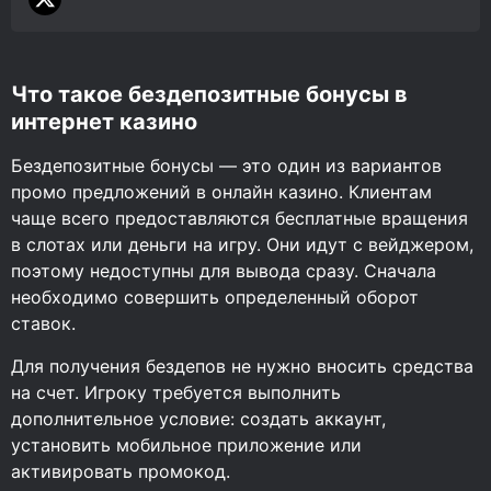
Что такое бездепозитные бонусы в
интернет казино
Бездепозитные бонусы — это один из вариантов
промо предложений в онлайн казино. Клиентам
чаще всего предоставляются бесплатные вращения
в слотах или деньги на игру. Они идут с вейджером,
поэтому недоступны для вывода сразу. Сначала
необходимо совершить определенный оборот
ставок.
Для получения бездепов не нужно вносить средства
на счет. Игроку требуется выполнить
дополнительное условие: создать аккаунт,
установить мобильное приложение или
активировать промокод.