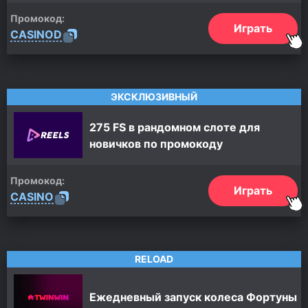
Промокод:
Играть
CASINOD
ЭКСКЛЮЗИВНЫЙ
275 FS в рандомном слоте для
новичков по промокоду
Промокод:
Играть
CASINO
RELOAD
Ежедневный запуск колеса Фортуны