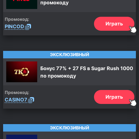
промокоду
Промокод:
Играть
PINCOD
ЭКСКЛЮЗИВНЫЙ
Бонус 77% + 27 FS в Sugar Rush 1000
по промокоду
Промокод:
Играть
CASINO7
ЭКСКЛЮЗИВНЫЙ