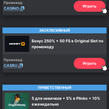
Промокод:
Играть
CASINO
ЭКСКЛЮЗИВНЫЙ
Бонус 250% + 50 FS в Original Slot по
промокоду
Промокод:
Играть
CASRU
ПРИВЕТСТВЕННЫЙ
5 для новичков + 5% в Plinko + 10%
еженедельно