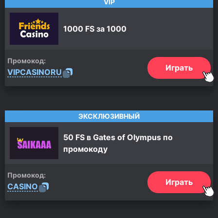
VIP
1000 FS за 1000
Промокод:
Играть
VIPCASINORU
ЭКСКЛЮЗИВНЫЙ
50 FS в Gates of Olympus по
промокоду
Промокод:
Играть
CASINO