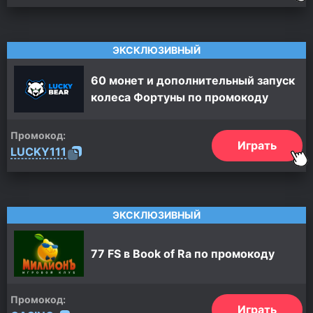
ЭКСКЛЮЗИВНЫЙ
60 монет и дополнительный запуск
колеса Фортуны по промокоду
Промокод:
Играть
LUCKY111
ЭКСКЛЮЗИВНЫЙ
77 FS в Book of Ra по промокоду
Промокод:
Играть