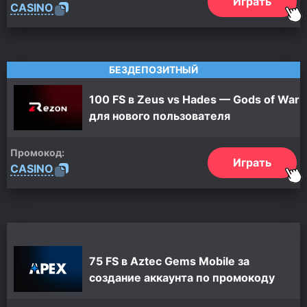
Играть
CASINO
БЕЗДЕПОЗИТНЫЙ
100 FS в Zeus vs Hades — Gods of War
для нового пользователя
Промокод:
Играть
CASINO
75 FS в Aztec Gems Mobile за
создание аккаунта по промокоду