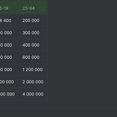
5-19
25-64
8 400
200 000
20 000
300 000
30 000
400 000
40 000
600 000
60 000
1 200 000
00 000
2 000 000
200 000
4 000 000