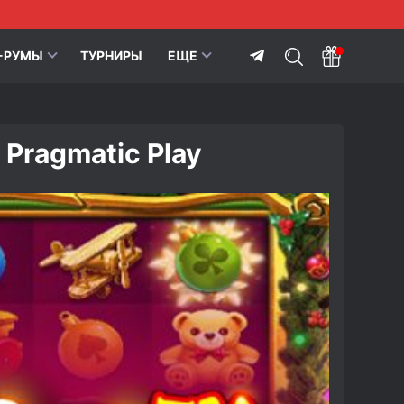
-РУМЫ
ТУРНИРЫ
ЕЩЕ
 Pragmatic Play