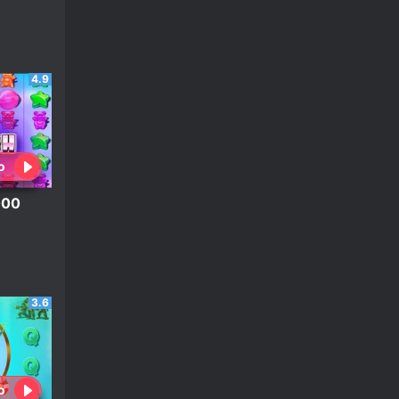
4.9
о
000
3.6
о