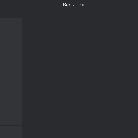
Весь топ