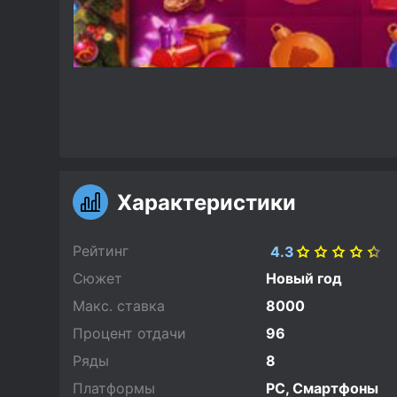
Характеристики
Рейтинг
4.3
Сюжет
Новый год
Макс. ставка
8000
Процент отдачи
96
Ряды
8
Платформы
PC, Смартфоны