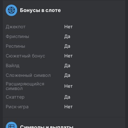
Бонусы в слоте
Джекпот
Нет
Фриспины
Да
Респины
Да
Сюжетный бонус
Нет
Вайлд
Да
Сложенный символ
Да
Расширяющийся
Нет
символ
Скаттер
Да
Риск-игра
Нет
Символы и выплаты