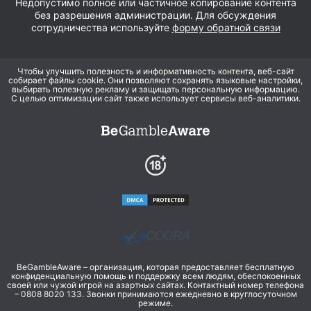
Недопустимо полное или частичное копирование контента
без разрешения администрации. Для обсуждения
сотрудничества используйте
форму обратной связи
Чтобы улучшить полезность и информативность контента, веб-сайт
собирает файлы cookie. Они позволяют сохранять языковые настройки,
выбирать полезную рекламу и защищать персональную информацию.
С целью оптимизации сайт также использует сервисы веб-аналитики.
BeGambleAware – организация, которая предоставляет бесплатную
конфиденциальную помощь и поддержку всем людям, обеспокоенных
своей или чужой игрой на азартных сайтах. Контактный номер телефона
– 0808 8020 133. Звонки принимаются ежедневно в круглосуточном
режиме.