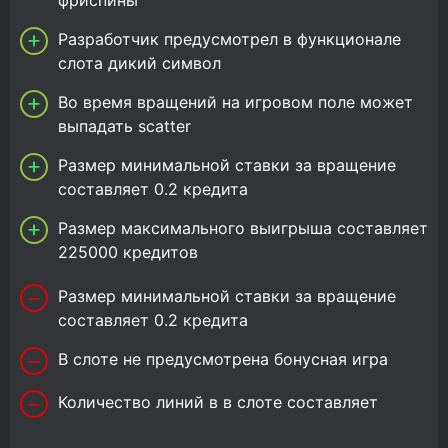
фриспины
Разработчик предусмотрел в функционале
слота дикий символ
Во время вращений на игровом поле может
выпадать scatter
Размер минимальной ставки за вращение
составляет 0.2 кредита
Размер максимального выигрыша составляет
225000 кредитов
Размер минимальной ставки за вращение
составляет 0.2 кредита
В слоте не предусмотрена бонусная игра
Количество линий в в слоте составляет