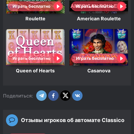
Играть бесплатно
Играть бесплатно
Roulette
American Roulette
Играть бесплатно
Играть бесплатно
Queen of Hearts
Casanova
Поделиться:
Отзывы игроков об автомате Classico