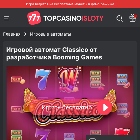
Главная
Игровые автоматы
Игровой автомат Classico от
разработчика Booming Games
Играть бесплатно