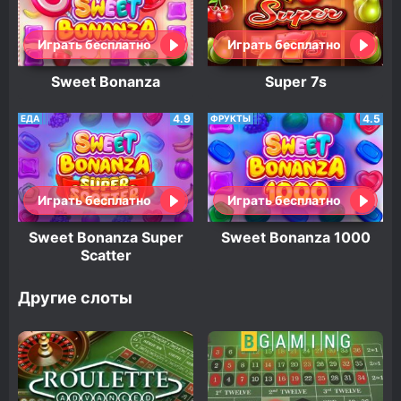
Играть бесплатно
Играть бесплатно
Sweet Bonanza
Super 7s
4.9
4.5
ЕДА
ФРУКТЫ
Играть бесплатно
Играть бесплатно
Sweet Bonanza Super
Sweet Bonanza 1000
Scatter
Другие слоты