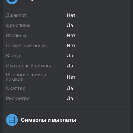
Джекпот
Нет
Фриспины
Да
Респины
Нет
Сюжетный бонус
Нет
Вайлд
Да
Сложенный символ
Да
Расширяющийся
Нет
символ
Скаттер
Да
Риск-игра
Да
Символы и выплаты