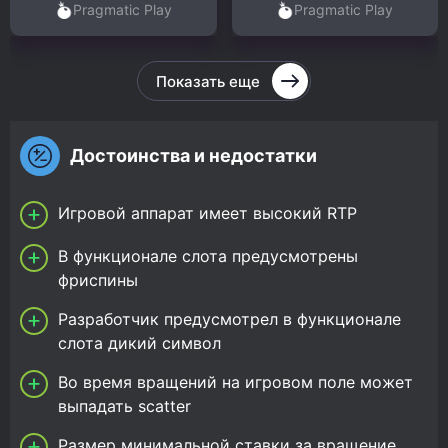
Pragmatic Play
Pragmatic Play
Показать еще
Достоинства и недостатки
Игровой аппарат имеет высокий RTP
В функционале слота предусмотрены
фриспины
Разработчик предусмотрел в функционале
слота дикий символ
Во время вращений на игровом поле может
выпадать scatter
Размер минимальной ставки за вращение