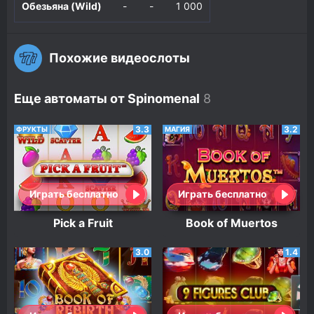
Обезьяна (Wild)
-
-
1 000
Похожие видеослоты
Еще автоматы от Spinomenal
3.3
3.2
ФРУКТЫ
МАГИЯ
Играть бесплатно
Играть бесплатно
Pick a Fruit
Book of Muertos
3.0
1.4