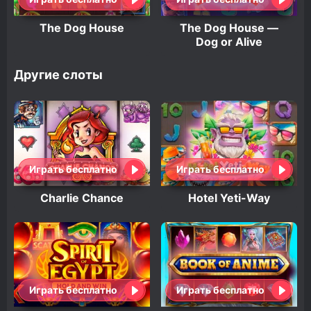
The Dog House
The Dog House —
Dog or Alive
Другие слоты
Играть бесплатно
Играть бесплатно
Charlie Chance
Hotel Yeti-Way
Играть бесплатно
Играть бесплатно