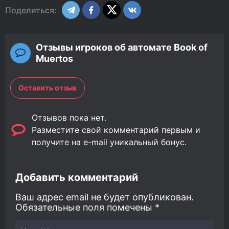
Поделиться:
Отзывы игроков об автомате Book of
Muertos
Оставить отзыв
Отзывов пока нет.
Разместите свой комментарий первым и
получите на e-mail уникальный бонус.
Добавить комментарий
Ваш адрес email не будет опубликован.
Обязательные поля помечены
*