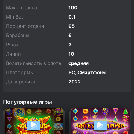
Макс. ставка
100
Min Bet
0.1
Процент отдачи
95
Барабаны
6
Ряды
3
Линии
10
Волатильность в слоте
средняя
Платформы
PC, Смартфоны
Дата релиза
2022
Популярные игры