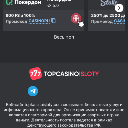
5.0
600 FS и 100%
250% до 2500 для
CASINORU
CASIN
Промокод
Промокод
Весь топ
Веб-сайт topkasinoisloty.com оказывает бесплатные услуги
информационного характера. Он не принимает платежи и не
является платформой для организации азартных игр на
деньги. Деятельность портала ведется в рамках
действующего законодательства РФ.