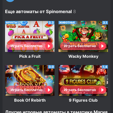
Еще автоматы от Spinomenal
3.3
3.1
ФРУКТЫ
ЖИВОТНЫЕ
Играть бесплатно
Играть бесплатно
Pick a Fruit
Wacky Monkey
3.0
1.4
Играть бесплатно
Играть бесплатно
Book Of Rebirth
9 Figures Club
Другие игровые автоматы в тематике Магия