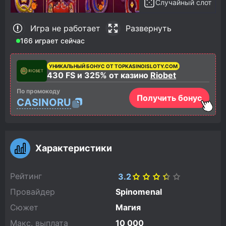
Случайный слот
Игра не работает
Развернуть
166 играет сейчас
УНИКАЛЬНЫЙ БОНУС ОТ TOPKASINOISLOTY.COM
430 FS и 325% от казино
Riobet
По промокоду
Получить бонус
CASINORU
Характеристики
Рейтинг
3.2
Провайдер
Spinomenal
Сюжет
Магия
Макс. выплата
10 000