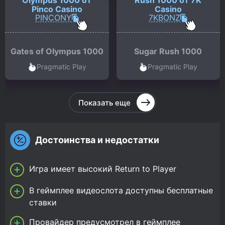
Olympus 1000 от
Rush 1000 от 7K
Pinco Casino
Casino
PINCONY
7KBONZ
Gates of Olympus 1000
Sugar Rush 1000
Pragmatic Play
Pragmatic Play
Показать еще
Достоинства и недостатки
Игра имеет высокий Return to Player
В геймплее видеослота доступны бесплатные
ставки
Провайдер предусмотрел в геймплее