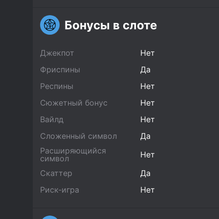
Бонусы в слоте
Джекпот
Нет
Фриспины
Да
Респины
Нет
Сюжетный бонус
Нет
Вайлд
Нет
Сложенный символ
Да
Расширяющийся
Нет
символ
Скаттер
Да
Риск-игра
Нет