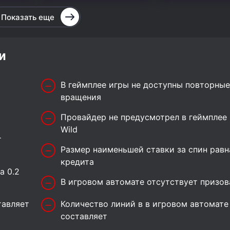
Показать еще
и
В геймплее игры не доступны повторные
вращения
Провайдер не предусмотрел в геймплее
Wild
т
Размер наименьшей ставки за спин равн
кредита
а 0.2
В игровом автомате отсутствует призов
тавляет
Количество линий в в игровом автомате
составляет