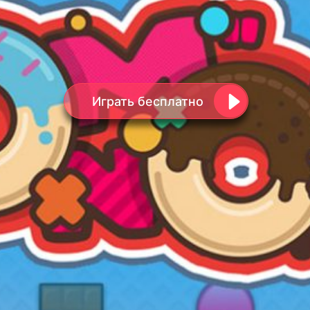
Играть бесплатно