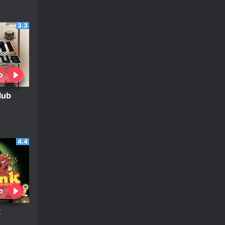
3.3
о
lub
4.4
о
k