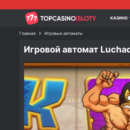
КАЗИНО
Главная
Игровые автоматы
Игровой автомат Luchad