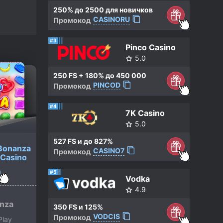
250% до 2500 для новичков
CASINORU
Промокод
#3
Pinco Casino
5.0
250 FS + 180% до 450 000
PINCOD
Промокод
#4
7K Casino
5.0
527 FS и до 827%
 Bonanza
CASINO7
Промокод
 Casino
#5
Vodka
4.9
nza
350 FS и 125%
VODCIS
Промокод
Play