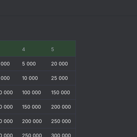
4
5
 000
5 000
20 000
 000
10 000
25 000
0 000
100 000
150 000
0 000
150 000
200 000
0 000
200 000
250 000
0 000
250 000
300 000