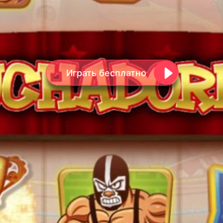
Играть бесплатно