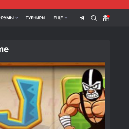
-РУМЫ
ТУРНИРЫ
ЕЩЕ
me