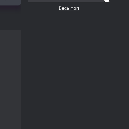
Весь топ