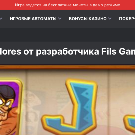
ИГРОВЫЕ АВТОМАТЫ
БОНУСЫ КАЗИНО
ПОКЕР
ores от разработчика Fils Ga