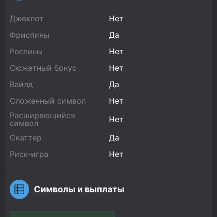
Джекпот
Нет
Фриспины
Да
Респины
Нет
Сюжетный бонус
Нет
Вайлд
Да
Сложенный символ
Нет
Расширяющийся
Нет
символ
Скаттер
Да
Риск-игра
Нет
Символы и выплаты