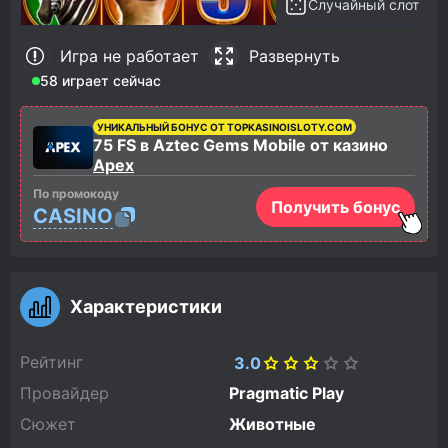
Случайный слот
Игра не работает
Развернуть
58 играет сейчас
УНИКАЛЬНЫЙ БОНУС ОТ TOPKASINOISLOTY.COM
75 FS в Aztec Gems Mobile от казино
Apex
По промокоду
Получить бонус
CASINO
Характеристики
Рейтинг
3.0
Провайдер
Pragmatic Play
Сюжет
Животные