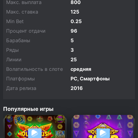
Макс. выплата
800
Макс. ставка
125
Min Bet
0.25
Процент отдачи
96
Барабаны
5
Ряды
3
Линии
25
Волатильность в слоте
средняя
Платформы
PC, Смартфоны
Дата релиза
2016
Популярные игры