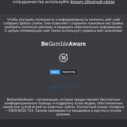
сотрудничества используйте
форму обратной связи
Чтобы улучшить полезность и информативность контента, веб-сайт
собирает файлы cookie. Они позволяют сохранять языковые настройки,
выбирать полезную рекламу и защищать персональную информацию.
С целью оптимизации сайт также использует сервисы веб-аналитики.
BeGambleAware – организация, которая предоставляет бесплатную
конфиденциальную помощь и поддержку всем людям, обеспокоенных
своей или чужой игрой на азартных сайтах. Контактный номер телефона
– 0808 8020 133. Звонки принимаются ежедневно в круглосуточном
режиме.