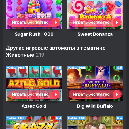
Играть бесплатно
Играть бесплатно
Sugar Rush 1000
Sweet Bonanza
Другие игровые автоматы в тематике
Животные
4.5
4.5
ЖИВОТНЫЕ
ЖИВОТНЫЕ
Играть бесплатно
Играть бесплатно
Aztec Gold
Big Wild Buffalo
4.4
4.4
ЖИВОТНЫЕ
ЖИВОТНЫЕ