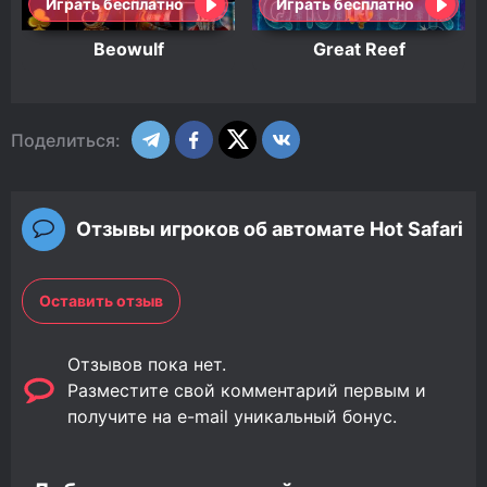
Играть бесплатно
Играть бесплатно
Beowulf
Great Reef
Поделиться:
Отзывы игроков об автомате Hot Safari
Оставить отзыв
Отзывов пока нет.
Разместите свой комментарий первым и
получите на e-mail уникальный бонус.