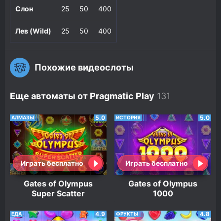
Слон
25
50
400
Лев (Wild)
25
50
400
Похожие видеослоты
Еще автоматы от Pragmatic Play
5.0
5.0
АЛМАЗЫ
ИСТОРИЯ
Играть бесплатно
Играть бесплатно
Gates of Olympus
Gates of Olympus
Super Scatter
1000
4.9
4.8
ЕДА
ФРУКТЫ