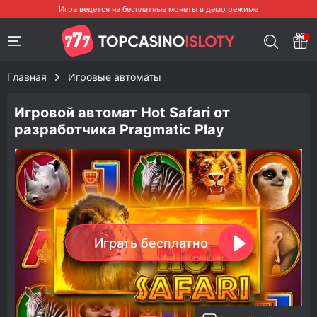
Главная
Игровые автоматы
Игровой автомат Hot Safari от
разработчика Pragmatic Play
Играть бесплатно