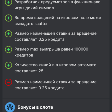
Разработчик предусмотрел в функционале
игры дикий символ
Во время вращений на игровом поле может
выпадать scatter
Размер наименьшей ставки за вращение
составляет 0.25 кредита
Размер max выигрыша равен 100000
кредитов
Количество линий в в игровом автомате
составляет 25
Размер наименьшей ставки за вращение
составляет 0.25 кредита
Бонусы в слоте