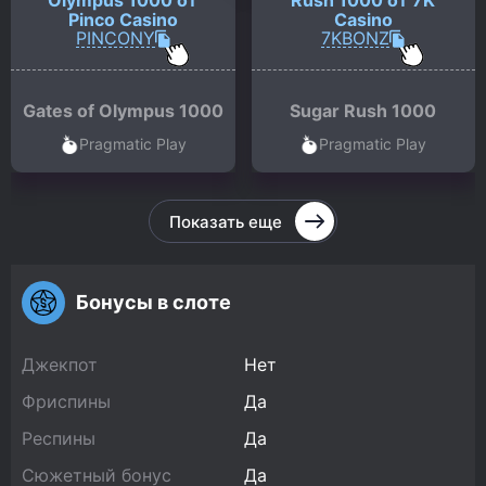
Olympus 1000 от
Rush 1000 от 7K
Pinco Casino
Casino
PINCONY
7KBONZ
Gates of Olympus 1000
Sugar Rush 1000
Pragmatic Play
Pragmatic Play
Показать еще
Бонусы в слоте
Джекпот
Нет
Фриспины
Да
Респины
Да
Сюжетный бонус
Да