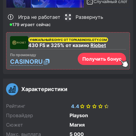
Случайный слот
Игра не работает
Развернуть
179 играет сейчас
УНИКАЛЬНЫЙ БОНУС ОТ TOPKASINOISLOTY.COM
430 FS и 325% от казино
Riobet
По промокоду
Получить бонус
CASINORU
Характеристики
Рейтинг
4.4
Провайдер
Playson
Сюжет
Магия
Макс. выплата
5 000