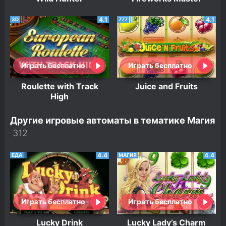
4.1
4.1
3D
777
Играть бесплатно
Играть бесплатно
Roulette with Track
Juice and Fruits
High
Другие игровые автоматы в тематике Магия
4.4
4.4
ЕДА
МАГИЯ
Играть бесплатно
Играть бесплатно
Lucky Drink
Lucky Lady’s Charm