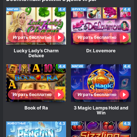
4.4
4.4
МАГИЯ
ФРУКТЫ
Играть бесплатно
Играть бесплатно
Lucky Lady’s Charm
Dr. Lovemore
Deluxe
4.4
4.4
МАГИЯ
Играть бесплатно
Играть бесплатно
Book of Ra
3 Magic Lamps Hold and
Win
4.3
4.3
ЖИВОТНЫЕ
777