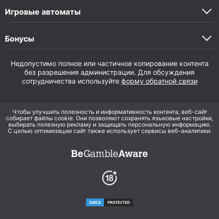
Игровые автоматы
Бонусы
Недопустимо полное или частичное копирование контента
без разрешения администрации. Для обсуждения
сотрудничества используйте
форму обратной связи
Чтобы улучшить полезность и информативность контента, веб-сайт
собирает файлы cookie. Они позволяют сохранять языковые настройки,
выбирать полезную рекламу и защищать персональную информацию.
С целью оптимизации сайт также использует сервисы веб-аналитики.