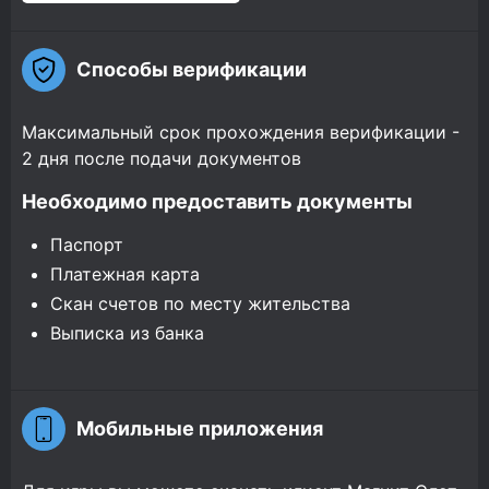
Способы верификации
Максимальный срок прохождения верификации -
2 дня после подачи документов
Необходимо предоставить документы
Паспорт
Платежная карта
Скан счетов по месту жительства
Выписка из банка
Мобильные приложения