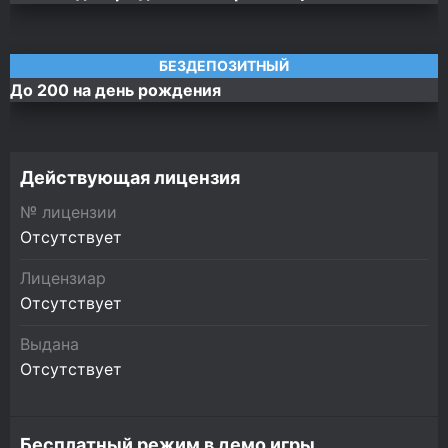
БЕЗДЕПОЗИТНЫЙ
До 200 на день рождения
Действующая лицензия
№ лицензии
Отсутствует
Лицензиар
Отсутствует
Выдана
Отсутствует
Бесплатный режим в демо игры