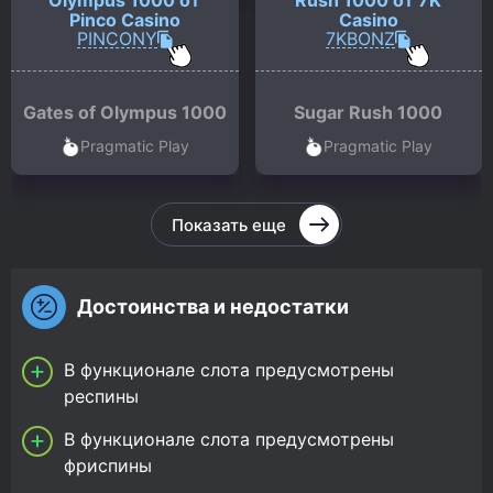
Olympus 1000 от
Rush 1000 от 7K
Pinco Casino
Casino
PINCONY
7KBONZ
Gates of Olympus 1000
Sugar Rush 1000
Pragmatic Play
Pragmatic Play
Показать еще
Достоинства и недостатки
В функционале слота предусмотрены
респины
В функционале слота предусмотрены
фриспины