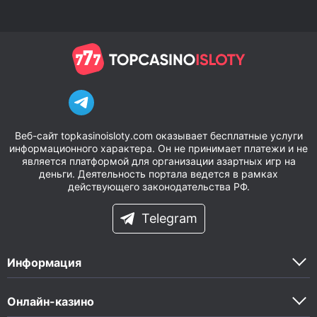
Веб-сайт topkasinoisloty.com оказывает бесплатные услуги
информационного характера. Он не принимает платежи и не
является платформой для организации азартных игр на
деньги. Деятельность портала ведется в рамках
действующего законодательства РФ.
Telegram
Информация
Онлайн-казино