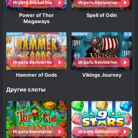
Играть бесплатно
Играть бесплатно
Power of Thor
Spell of Odin
Megaways
3.3
3.3
ВИКИНГИ
ВИКИНГИ
Играть бесплатно
Играть бесплатно
Hammer of Gods
Vikings Journey
Другие слоты
Играть бесплатно
Играть бесплатно