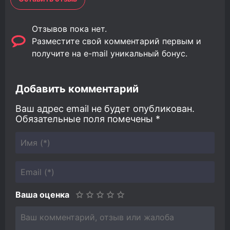
Отзывов пока нет.
Разместите свой комментарий первым и
получите на e-mail уникальный бонус.
Добавить комментарий
Ваш адрес email не будет опубликован.
Обязательные поля помечены
*
Ваша оценка