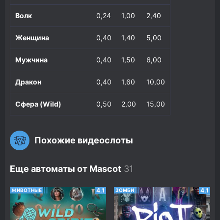
Волк
0,24
1,00
2,40
Женщина
0,40
1,40
5,00
Мужчина
0,40
1,50
6,00
Дракон
0,40
1,60
10,00
Сфера (Wild)
0,50
2,00
15,00
Похожие видеослоты
Еще автоматы от Mascot
4.1
4.1
ЖИВОТНЫЕ
ЗОМБИ