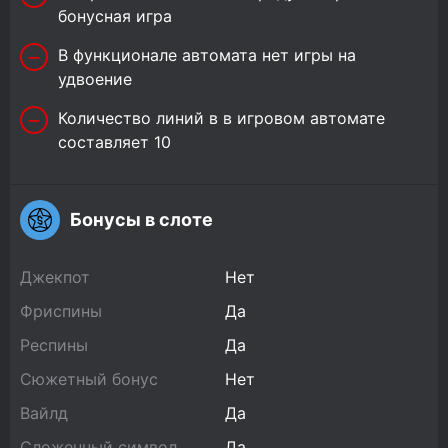
бонусная игра
В функционале автомата нет игры на
удвоение
Количество линий в в игровом автомате
составляет 10
Бонусы в слоте
Джекпот
Нет
Фриспины
Да
Респины
Да
Сюжетный бонус
Нет
Вайлд
Да
Сложенный символ
Да