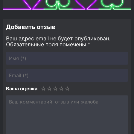
Добавить отзыв
Ваш адрес email не будет опубликован.
Обязательные поля помечены
*
Ваша оценка