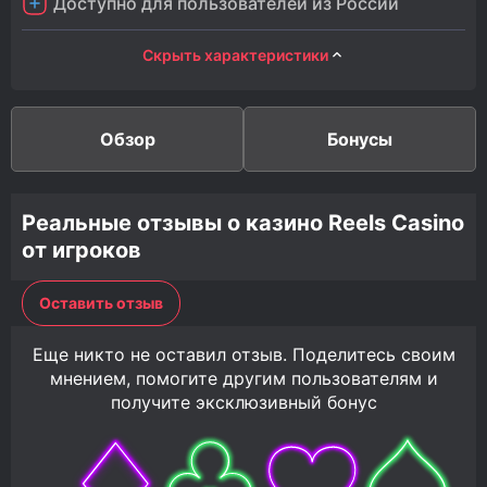
Доступно для пользователей из России
Скрыть характеристики
Обзор
Бонусы
Реальные отзывы о казино Reels Casino
от игроков
Оставить отзыв
Еще никто не оставил отзыв. Поделитесь своим
мнением, помогите другим пользователям и
получите эксклюзивный бонус