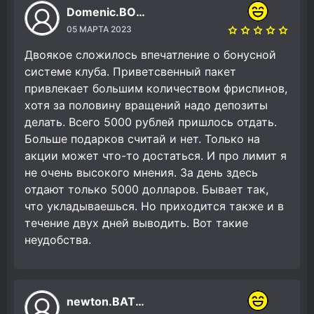
Domenic.BOMBALURINA
05 МАРТА 2023
Двоякое сложилось впечатление о бонусной
системе клуба. Приветсвенный пакет
привлекает большим количеством фриспинов,
хотя за половину вращений надо депозиты
делать. Всего 5000 рублей пришлось отдать.
Больше подарков считай и нет. Только на
акции может что-то достаться. И про лимит я
не очень высокого мнения. За день здесь
отдают только 5000 долларов. Бывает так,
что укладываешься. Но приходится также и в
течение двух дней выводить. Вот такие
неудобства.
newton.BATMAN