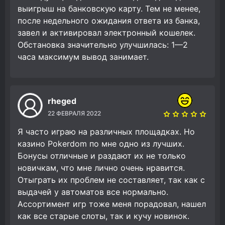
выигрыш на банковскую карту. Тем не менее,
после недельного ожидания ответа из банка,
завел и активировал электронный кошелек.
Обстановка значительно улучшилась: 1—2
часа максимум вывод занимает.
rheged
22 ФЕВРАЛЯ 2022
Я часто играю на различных площадках. Но
казино Pokerdom по мне одно из лучших.
Бонусы отличные и раздают их не только
новичкам, что мне лично очень нравится.
Отыграть их проблем не составляет, так как с
выдачей у автоматов все нормально.
Ассортимент игр тоже меня порадовал, нашел
как все старые слоты, так и кучу новинок.