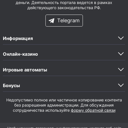
деньги. Деятельность портала ведется в рамках
действующего законодательства РФ.
Telegram
Информация
Онлайн-казино
Игровые автоматы
Бонусы
Недопустимо полное или частичное копирование контента
без разрешения администрации. Для обсуждения
сотрудничества используйте
форму обратной связи