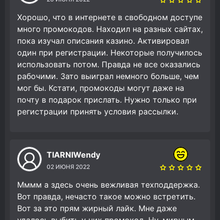
Хорошо, что в интернете в свободном доступе
много промокодов. Находил на разных сайтах,
пока изучал описания казино. Активировал
один при регистрации. Некоторые получилось
использовать потом. Правда не все оказались
рабочими. Зато выиграл немного больше, чем
мог бы. Кстати, промокоды могут даже на
почту в подарок прислать. Нужно только при
регистрации принять условия рассылки.
TIARNIWendy
02 ИЮНЯ 2022
Мммм а здесь очень вежливая техподдержка.
Вот правда, нечасто такое можно встретить.
Вот за это прям жирный лайк. Мне даже