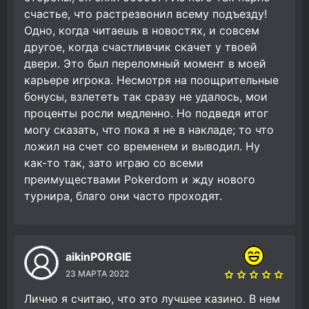
счастье, что растрезвонил всему подъезду!
Одно, когда читаешь в новостях, и совсем
другое, когда счастливчик скачет у твоей
двери. Это был переломный момент в моей
карьере игрока. Несмотря на поощрительные
бонусы, взлететь так сразу не удалось, мои
проценты росли медленно. Но подведя итог
могу сказать, что пока я не в накладе; то что
ложил на счет со временем и выводил. Ну
как-то так, зато играю со всеми
преимуществами Pokerdom и жду нового
турнира, благо они часто проходят.
aikinPORGIE
23 МАРТА 2022
Лично я считаю, что это лучшее казино. В нем