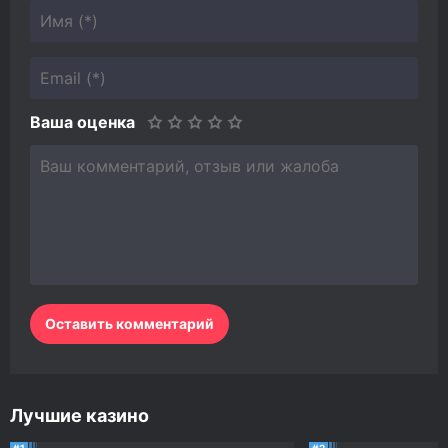
Ваша оценка
Лучшие казино