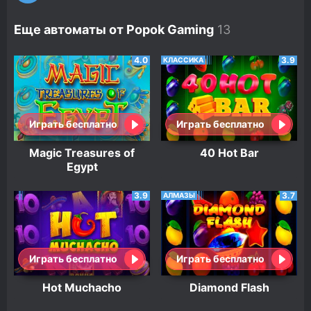
Еще автоматы от Popok Gaming
4.0
3.9
КЛАССИКА
Играть бесплатно
Играть бесплатно
Magic Treasures of
40 Hot Bar
Egypt
3.9
3.7
АЛМАЗЫ
Играть бесплатно
Играть бесплатно
Hot Muchacho
Diamond Flash