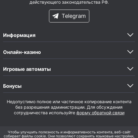
действующего законодательства РФ.
Telegram
Информация
Онлайн-казино
Игровые автоматы
Бонусы
Недопустимо полное или частичное копирование контента
без разрешения администрации. Для обсуждения
сотрудничества используйте
форму обратной связи
Чтобы улучшить полезность и информативность контента, веб-сайт
собирает файлы cookie. Они позволяют сохранять языковые настройки,