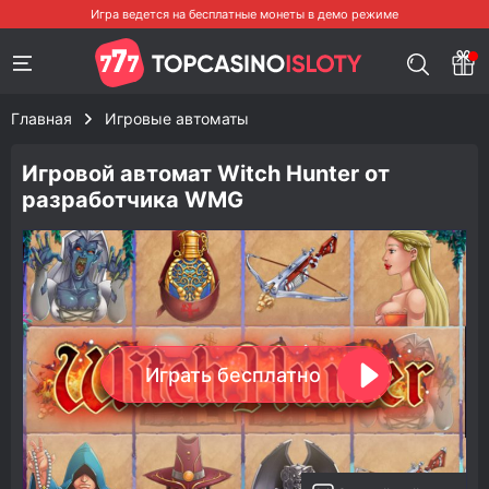
Главная
Игровые автоматы
Игровой автомат Witch Hunter от
разработчика WMG
Играть бесплатно