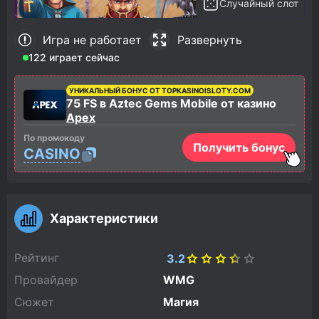
Случайный слот
Игра не работает
Развернуть
122 играет сейчас
УНИКАЛЬНЫЙ БОНУС ОТ TOPKASINOISLOTY.COM
75 FS в Aztec Gems Mobile от казино
Apex
По промокоду
Получить бонус
CASINO
Характеристики
Рейтинг
3.2
Провайдер
WMG
Сюжет
Магия