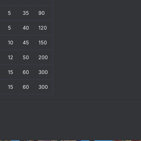
5
35
90
5
40
120
10
45
150
12
50
200
15
60
300
15
60
300