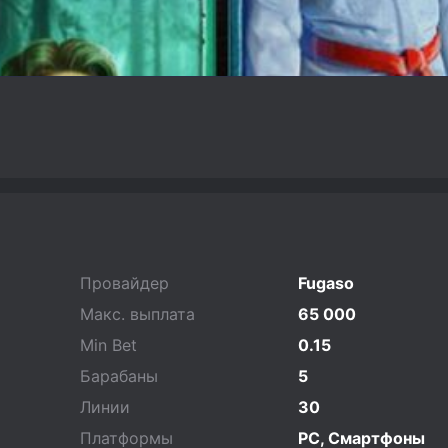
Провайдер
Fugaso
Макс. выплата
65 000
Min Bet
0.15
Барабаны
5
Линии
30
Платформы
PC, Смартфоны