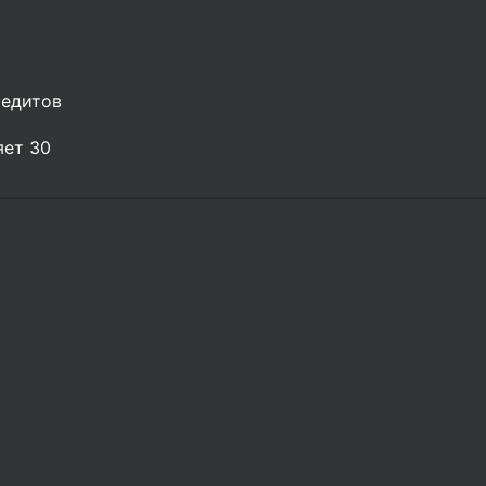
редитов
яет 30