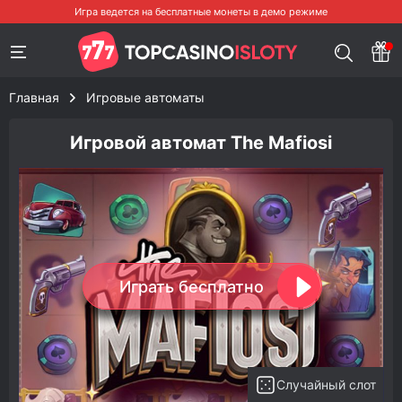
Главная
Игровые автоматы
Игровой автомат The Mafiosi
Играть бесплатно
Случайный слот