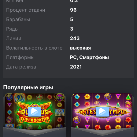
Min Bet
0.2
Процент отдачи
96
Барабаны
5
Ряды
3
Линии
243
Волатильность в слоте
высокая
Платформы
PC, Смартфоны
Дата релиза
2021
Популярные игры