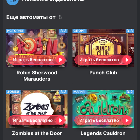
Еще автоматы от
3.3
3.3
ИСТОРИЯ
СПОРТ
Играть бесплатно
Играть бесплатно
Robin Sherwood
Punch Club
Marauders
3.3
3.2
ЗОМБИ
МАГИЯ
Играть бесплатно
Играть бесплатно
Zombies at the Door
Legends Cauldron