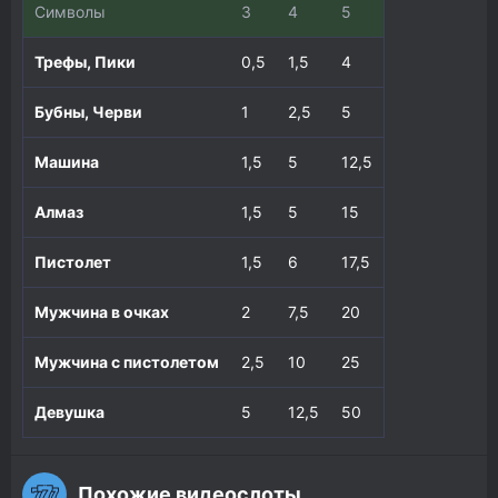
Символы
3
4
5
Трефы, Пики
0,5
1,5
4
Бубны, Черви
1
2,5
5
Машина
1,5
5
12,5
Алмаз
1,5
5
15
Пистолет
1,5
6
17,5
Мужчина в очках
2
7,5
20
Мужчина с пистолетом
2,5
10
25
Девушка
5
12,5
50
Похожие видеослоты