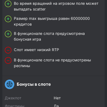
Во время вращений на игровом поле может
выпадать scatter
Размер max выигрыша равен 60000000
кредитов
В функционале слота предусмотрена
бонусная игра
Слот имеет низкий RTP
В функционале слота не предусмотрены
респины
Бонусы в слоте
Джекпот
Нет
Фриспины
Да