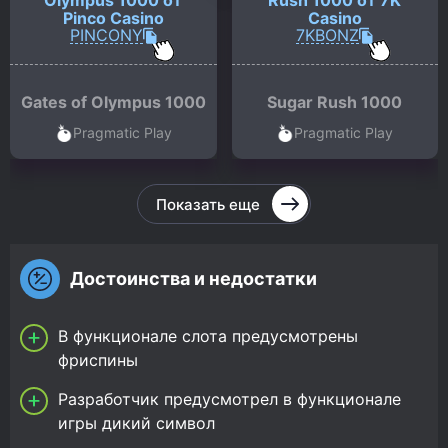
Olympus 1000 от
Rush 1000 от 7K
Pinco Casino
Casino
PINCONY
7KBONZ
Gates of Olympus 1000
Sugar Rush 1000
Pragmatic Play
Pragmatic Play
Показать еще
Достоинства и недостатки
В функционале слота предусмотрены
фриспины
Разработчик предусмотрел в функционале
игры дикий символ