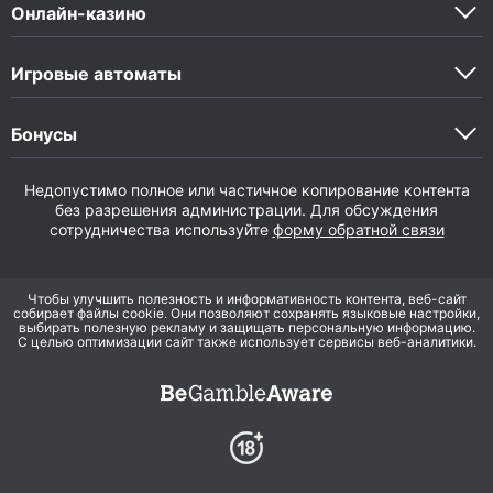
Онлайн-казино
Игровые автоматы
Бонусы
Недопустимо полное или частичное копирование контента
без разрешения администрации. Для обсуждения
сотрудничества используйте
форму обратной связи
Чтобы улучшить полезность и информативность контента, веб-сайт
собирает файлы cookie. Они позволяют сохранять языковые настройки,
выбирать полезную рекламу и защищать персональную информацию.
С целью оптимизации сайт также использует сервисы веб-аналитики.