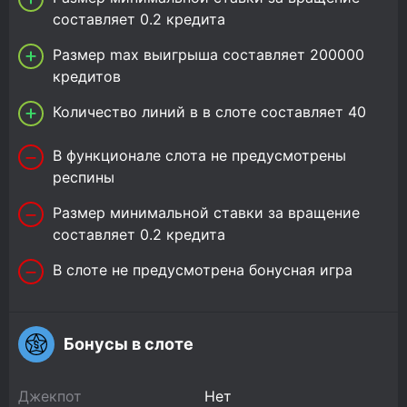
составляет 0.2 кредита
Размер max выигрыша составляет 200000
кредитов
Количество линий в в слоте составляет 40
В функционале слота не предусмотрены
респины
Размер минимальной ставки за вращение
составляет 0.2 кредита
В слоте не предусмотрена бонусная игра
Бонусы в слоте
Джекпот
Нет