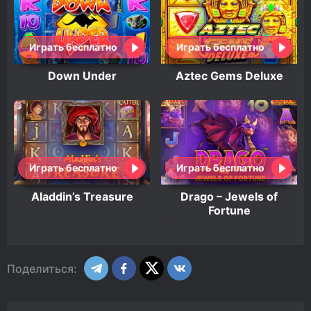
Играть бесплатно
Играть бесплатно
Down Under
Aztec Gems Deluxe
Играть бесплатно
Играть бесплатно
Aladdin’s Treasure
Drago – Jewels of
Fortune
Поделиться: