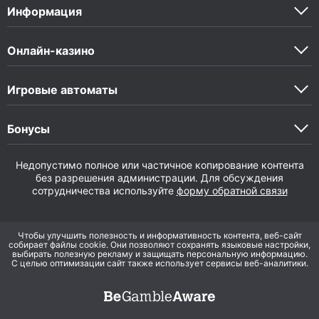
Информация
Онлайн-казино
Игровые автоматы
Бонусы
Недопустимо полное или частичное копирование контента
без разрешения администрации. Для обсуждения
сотрудничества используйте
форму обратной связи
Чтобы улучшить полезность и информативность контента, веб-сайт
собирает файлы cookie. Они позволяют сохранять языковые настройки,
выбирать полезную рекламу и защищать персональную информацию.
С целью оптимизации сайт также использует сервисы веб-аналитики.