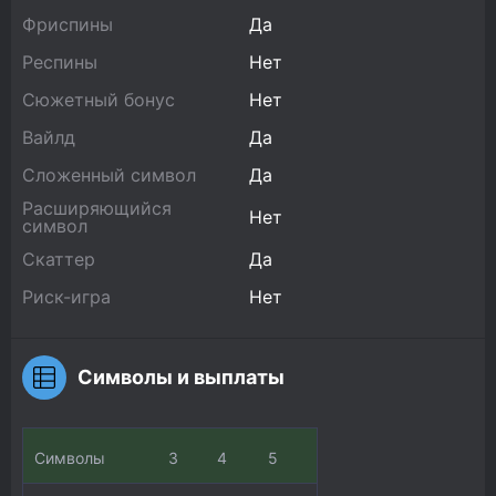
Фриспины
Да
Респины
Нет
Сюжетный бонус
Нет
Вайлд
Да
Сложенный символ
Да
Расширяющийся
Нет
символ
Скаттер
Да
Риск-игра
Нет
Символы и выплаты
Символы
3
4
5