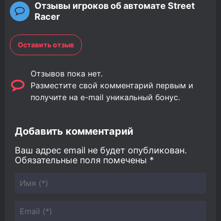
Отзывы игроков об автомате Street
Racer
Оставить отзыв
Отзывов пока нет.
Разместите свой комментарий первым и
получите на e-mail уникальный бонус.
Добавить комментарий
Ваш адрес email не будет опубликован.
Обязательные поля помечены
*