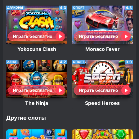
4.3
4.3
ДРАКОНЫ
СПОРТ
Играть бесплатно
Играть бесплатно
Yokozuna Clash
Monaco Fever
4.2
3.9
АЗИЯ
СПОРТ
Играть бесплатно
Играть бесплатно
The Ninja
Speed Heroes
Другие слоты