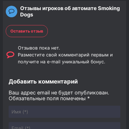
Отзывы игроков об автомате Smoking
Dogs
Оставить отзыв
Отзывов пока нет.
Разместите свой комментарий первым и
получите на e-mail уникальный бонус.
Добавить комментарий
Ваш адрес email не будет опубликован.
Обязательные поля помечены
*