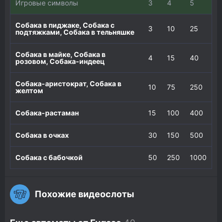
Игровые символы
3
4
5
Собака в пиджаке, Собака с
3
10
25
подтяжками, Собака в тельняшке
Собака в майке, Собака в
4
15
40
розовом, Собака-индеец
Собака-аристократ, Собака в
10
75
250
желтом
Собака-растаман
15
100
400
Собака в очках
30
150
500
Собака с бабочкой
50
250
1000
Похожие видеослоты