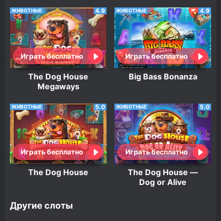
4.9
4.9
ЖИВОТНЫЕ
ЖИВОТНЫЕ
Играть бесплатно
Играть бесплатно
The Dog House
Big Bass Bonanza
Megaways
5.0
5.0
ЖИВОТНЫЕ
ЖИВОТНЫЕ
Играть бесплатно
Играть бесплатно
The Dog House
The Dog House —
Dog or Alive
Другие слоты