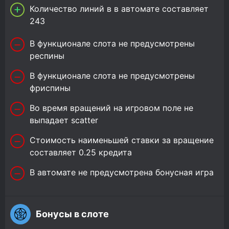
Количество линий в в автомате составляет
243
В функционале слота не предусмотрены
респины
В функционале слота не предусмотрены
фриспины
Во время вращений на игровом поле не
выпадает scatter
Cтоимость наименьшей ставки за вращение
составляет 0.25 кредита
В автомате не предусмотрена бонусная игра
Бонусы в слоте