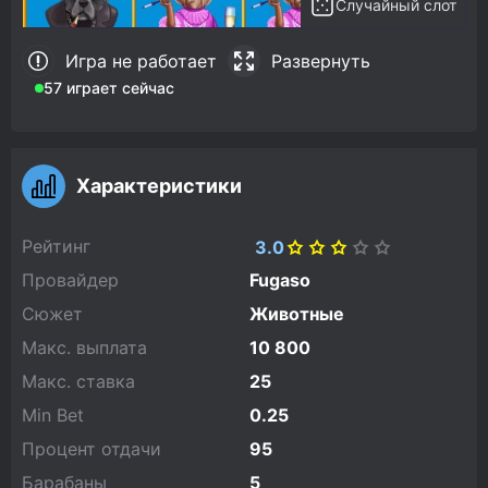
Случайный слот
Игра не работает
Развернуть
57 играет сейчас
Характеристики
Рейтинг
3.0
Провайдер
Fugaso
Сюжет
Животные
Макс. выплата
10 800
Макс. ставка
25
Min Bet
0.25
Процент отдачи
95
Барабаны
5