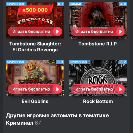
4.7
4.0
КРИМИНАЛ
ЗОМБИ
Играть бесплатно
Играть бесплатно
Tombstone Slaughter:
Tombstone R.I.P.
El Gordo’s Revenge
3.3
3.2
КРИМИНАЛ
КРИМИНАЛ
Играть бесплатно
Играть бесплатно
Evil Goblins
Rock Bottom
Другие игровые автоматы в тематике
Криминал