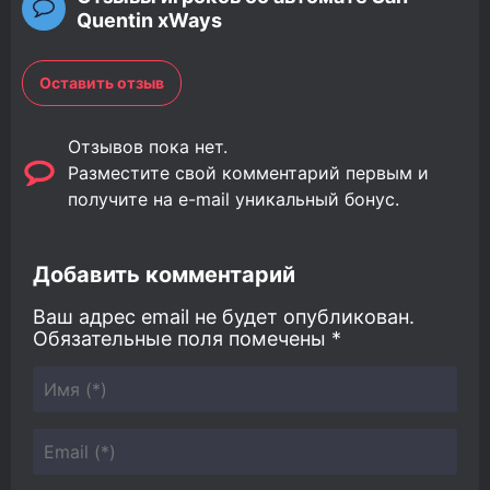
Quentin xWays
Оставить отзыв
Отзывов пока нет.
Разместите свой комментарий первым и
получите на e-mail уникальный бонус.
Добавить комментарий
Ваш адрес email не будет опубликован.
Обязательные поля помечены
*