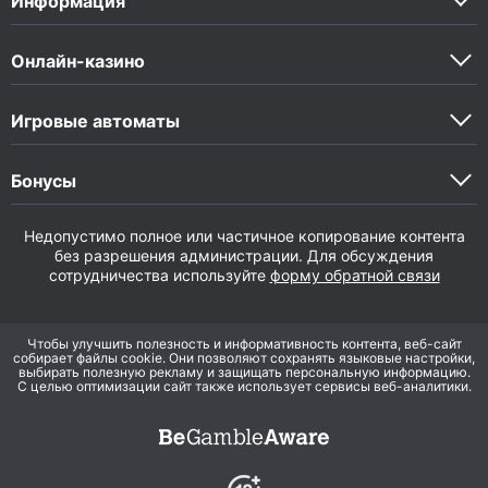
Информация
Онлайн-казино
Игровые автоматы
Бонусы
Недопустимо полное или частичное копирование контента
без разрешения администрации. Для обсуждения
сотрудничества используйте
форму обратной связи
Чтобы улучшить полезность и информативность контента, веб-сайт
собирает файлы cookie. Они позволяют сохранять языковые настройки,
выбирать полезную рекламу и защищать персональную информацию.
С целью оптимизации сайт также использует сервисы веб-аналитики.