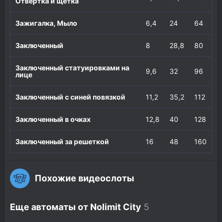
Отвертка и щетка
Зажигалка, Мыло
6,4
24
64
Заключенный
8
28,8
80
Заключенный статуировками на
9,6
32
96
лице
Заключенный с синей повязкой
11,2
35,2
112
Заключенный в очках
12,8
40
128
Заключенный за решеткой
16
48
160
Похожие видеослоты
Еще автоматы от Nolimit City