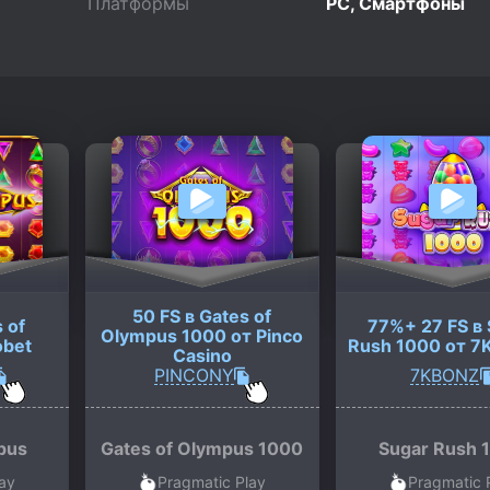
Платформы
PC, Смартфоны
50 FS в Gates of
 of
77%+ 27 FS в
Olympus 1000 от Pinco
obet
Rush 1000 от 7
Casino
PINCONY
7KBONZ
pus
Gates of Olympus 1000
Sugar Rush 
ay
Pragmatic Play
Pragmatic 