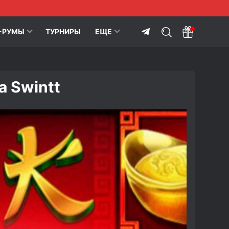
-РУМЫ
ТУРНИРЫ
ЕЩЕ
а Swintt