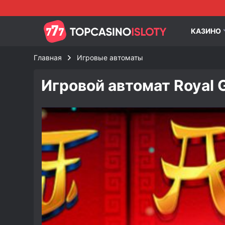
КАЗИНО
Главная
Игровые автоматы
Игровой автомат Royal 