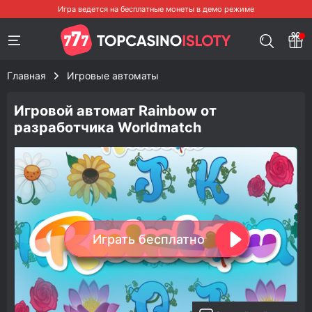
Главная
Игровые автоматы
Игровой автомат Rainbow от
разработчика Worldmatch
Играть бесплатно