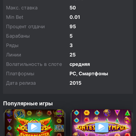
Макс. ставка
50
Min Bet
0.01
Процент отдачи
95
Барабаны
5
Ряды
3
Линии
25
Волатильность в слоте
средняя
Платформы
PC, Смартфоны
Дата релиза
2015
Популярные игры