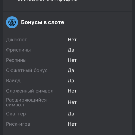
Бонусы в слоте
Джекпот
Нет
Фриспины
Да
Респины
Нет
Сюжетный бонус
Да
Вайлд
Да
Сложенный символ
Нет
Расширяющийся
Нет
символ
Скаттер
Да
Риск-игра
Нет