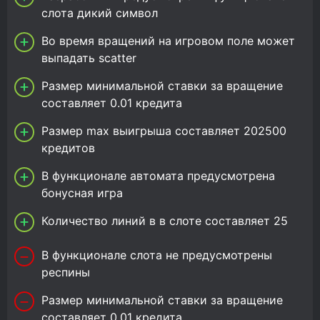
слота дикий символ
Во время вращений на игровом поле может
выпадать scatter
Размер минимальной ставки за вращение
составляет 0.01 кредита
Размер max выигрыша составляет 202500
кредитов
В функционале автомата предусмотрена
бонусная игра
Количество линий в в слоте составляет 25
В функционале слота не предусмотрены
респины
Размер минимальной ставки за вращение
составляет 0.01 кредита