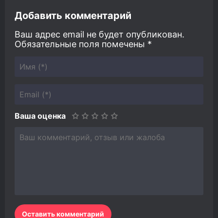
Добавить комментарий
Ваш адрес email не будет опубликован.
Обязательные поля помечены
*
Ваша оценка