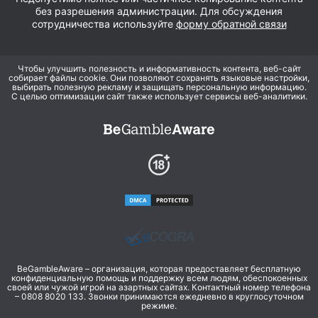
без разрешения администрации. Для обсуждения
сотрудничества используйте
форму обратной связи
Чтобы улучшить полезность и информативность контента, веб-сайт
собирает файлы cookie. Они позволяют сохранять языковые настройки,
выбирать полезную рекламу и защищать персональную информацию.
С целью оптимизации сайт также использует сервисы веб-аналитики.
BeGambleAware – организация, которая предоставляет бесплатную
конфиденциальную помощь и поддержку всем людям, обеспокоенных
своей или чужой игрой на азартных сайтах. Контактный номер телефона
– 0808 8020 133. Звонки принимаются ежедневно в круглосуточном
режиме.