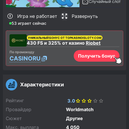
Случайный слот
Игра не работает
Развернуть
53 играет сейчас
УНИКАЛЬНЫЙ БОНУС ОТ TOPKASINOISLOTY.COM
430 FS и 325% от казино
Riobet
По промокоду
Получить бонус
CASINORU
Характеристики
Рейтинг
3.0
Провайдер
Worldmatch
Сюжет
Другие
Макс. выплата
4 050