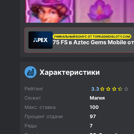
УНИКАЛЬНЫЙ БОНУС ОТ TOPKASINOISLOTY.COM
75 FS в Aztec Gems Mobile о
Характеристики
Рейтинг
3.3
Сюжет
Магия
Макс. ставка
100
Процент отдачи
97
Ряды
7