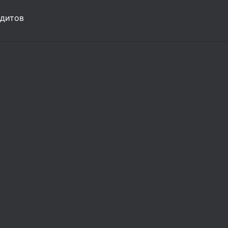
едитов