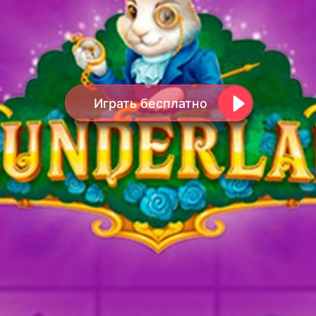
Играть бесплатно