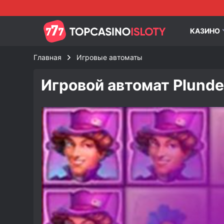
КАЗИНО
Главная
Игровые автоматы
Игровой автомат Plunde