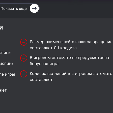
Показать еще
и
Размер наименьшей ставки за вращение
составляет 0.1 кредита
спины
В игровом автомате не предусмотрена
риспины
бонусная игра
Количество линий в в игровом автомате
ле игры
составляет
жет