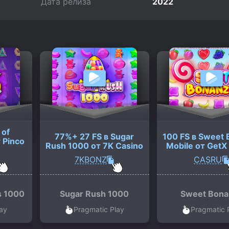
Дата релиза
2022
 of
77%+ 27 FS в Sugar
100 FS в Sweet
 Pinco
Rush 1000 от 7K Casino
Mobile от GetX
7KBONZ
CASRU
s 1000
Sugar Rush 1000
Sweet Bona
ay
Pragmatic Play
Pragmatic 