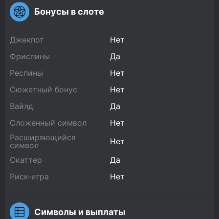
Бонусы в слоте
Джекпот
Нет
Фриспины
Да
Респины
Нет
Сюжетный бонус
Нет
Вайлд
Да
Сложенный символ
Нет
Расширяющийся
Нет
символ
Скаттер
Да
Риск-игра
Нет
Символы и выплаты