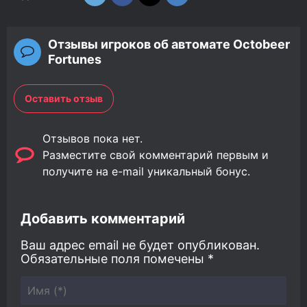
Отзывы игроков об автомате Octobeer
Fortunes
Оставить отзыв
Отзывов пока нет.
Разместите свой комментарий первым и
получите на e-mail уникальный бонус.
Добавить комментарий
Ваш адрес email не будет опубликован.
Обязательные поля помечены
*