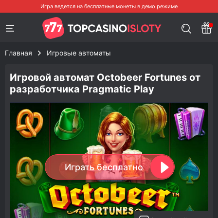
Главная
Игровые автоматы
Игровой автомат Octobeer Fortunes от
разработчика Pragmatic Play
Играть бесплатно