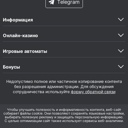
Telegram
Информация
Онлайн-казино
Игровые автоматы
Бонусы
Недопустимо полное или частичное копирование контента
без разрешения администрации. Для обсуждения
сотрудничества используйте
форму обратной связи
Чтобы улучшить полезность и информативность контента, веб-сайт
собирает файлы cookie. Они позволяют сохранять языковые настройки,
выбирать полезную рекламу и защищать персональную информацию.
С целью оптимизации сайт также использует сервисы веб-аналитики.