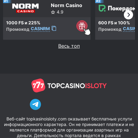
#1
#2
Norm Casino
4.9
1000 FS и 225%
600 FS и 100%
CASNRM
CASIN
Промокод
Промокод
Весь топ
Веб-сайт topkasinoisloty.com оказывает бесплатные услуги
информационного характера. Он не принимает платежи и не
является платформой для организации азартных игр на
деньги. Деятельность портала ведется в рамках