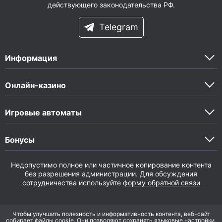
действующего законодательства РФ.
Telegram
Информация
Онлайн-казино
Игровые автоматы
Бонусы
Недопустимо полное или частичное копирование контента
без разрешения администрации. Для обсуждения
сотрудничества используйте
форму обратной связи
Чтобы улучшить полезность и информативность контента, веб-сайт
собирает файлы cookie. Они позволяют сохранять языковые настройки,