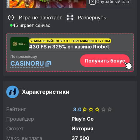
Случайный слот
Игра не работает
Развернуть
45 играет сейчас
УНИКАЛЬНЫЙ БОНУС ОТ TOPKASINOISLOTY.COM
430 FS и 325% от казино
Riobet
По промокоду
Получить бонус
CASINORU
Характеристики
Рейтинг
3.0
Провайдер
Play'n Go
Сюжет
История
Макс. выплата
37 500