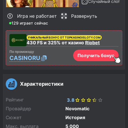
Случайный слот
Игра не работает
Развернуть
129 играет сейчас
УНИКАЛЬНЫЙ БОНУС ОТ TOPKASINOISLOTY.COM
430 FS и 325% от казино
Riobet
По промокоду
Получить бонус
CASINORU
Характеристики
Рейтинг
3.8
Провайдер
Novomatic
Сюжет
История
Макс. выплата
5 000