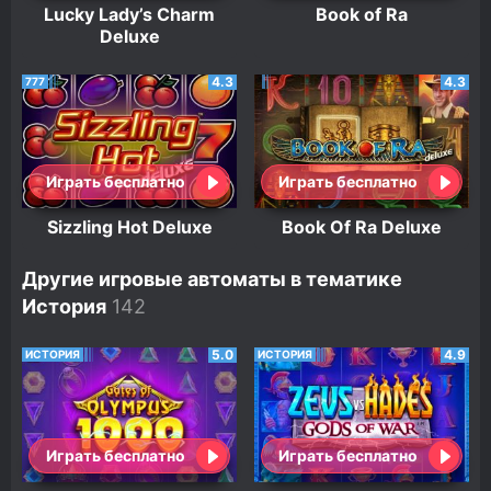
Lucky Lady’s Charm
Book of Ra
Deluxe
4.3
4.3
777
Играть бесплатно
Играть бесплатно
Sizzling Hot Deluxe
Book Of Ra Deluxe
Другие игровые автоматы в тематике
История
5.0
4.9
ИСТОРИЯ
ИСТОРИЯ
Играть бесплатно
Играть бесплатно