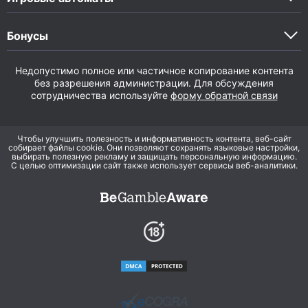
Бонусы
Недопустимо полное или частичное копирование контента
без разрешения администрации. Для обсуждения
сотрудничества используйте
форму обратной связи
Чтобы улучшить полезность и информативность контента, веб-сайт
собирает файлы cookie. Они позволяют сохранять языковые настройки,
выбирать полезную рекламу и защищать персональную информацию.
С целью оптимизации сайт также использует сервисы веб-аналитики.