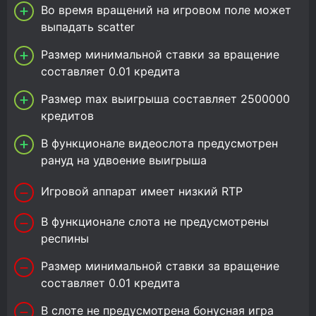
Во время вращений на игровом поле может
выпадать scatter
Размер минимальной ставки за вращение
составляет 0.01 кредита
Размер max выигрыша составляет 2500000
кредитов
В функционале видеослота предусмотрен
рануд на удвоение выигрыша
Игровой аппарат имеет низкий RTP
В функционале слота не предусмотрены
респины
Размер минимальной ставки за вращение
составляет 0.01 кредита
В слоте не предусмотрена бонусная игра