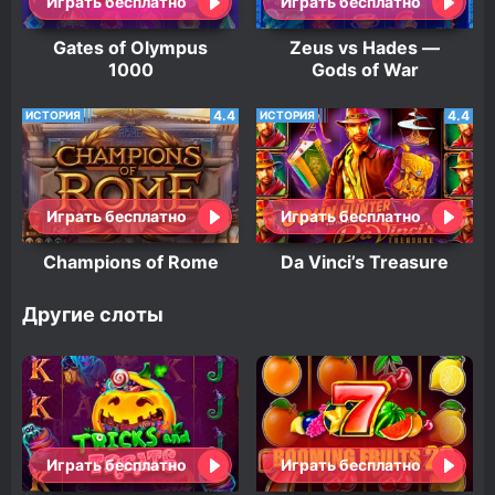
Играть бесплатно
Играть бесплатно
Gates of Olympus
Zeus vs Hades —
1000
Gods of War
4.4
4.4
ИСТОРИЯ
ИСТОРИЯ
Играть бесплатно
Играть бесплатно
Champions of Rome
Da Vinci’s Treasure
Другие слоты
Играть бесплатно
Играть бесплатно