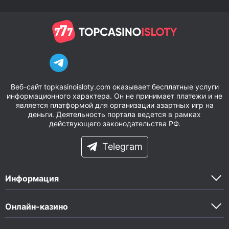
Веб-сайт topkasinoisloty.com оказывает бесплатные услуги
информационного характера. Он не принимает платежи и не
является платформой для организации азартных игр на
деньги. Деятельность портала ведется в рамках
действующего законодательства РФ.
Telegram
Информация
Онлайн-казино