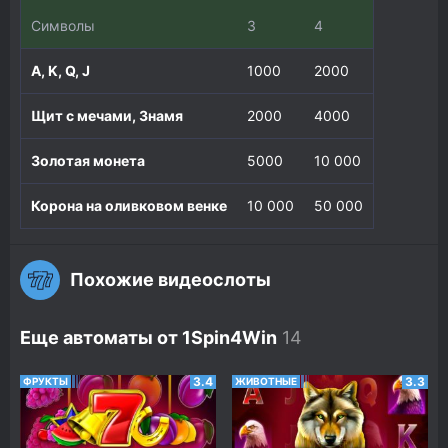
Символы
3
4
A, K, Q, J
1000
2000
Щит с мечами, Знамя
2000
4000
Золотая монета
5000
10 000
Корона на оливковом венке
10 000
50 000
Похожие видеослоты
Еще автоматы от 1Spin4Win
3.4
3.3
ФРУКТЫ
ЖИВОТНЫЕ