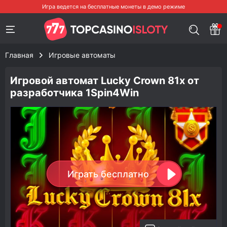
Главная
Игровые автоматы
Игровой автомат Lucky Crown 81x от
разработчика 1Spin4Win
Играть бесплатно