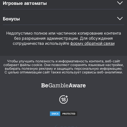
Игровые автоматы
Бонусы
Недопустимо полное или частичное копирование контента
без разрешения администрации. Для обсуждения
сотрудничества используйте
форму обратной связи
Чтобы улучшить полезность и информативность контента, веб-сайт
собирает файлы cookie. Они позволяют сохранять языковые настройки,
выбирать полезную рекламу и защищать персональную информацию.
С целью оптимизации сайт также использует сервисы веб-аналитики.