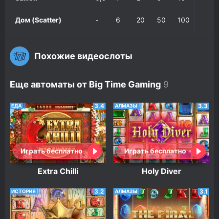
Дом (Scatter)
-
6
20
50
100
Похожие видеослоты
Еще автоматы от Big Time Gaming
3.4
3.3
ЕДА
АЛМАЗЫ
Играть бесплатно
Играть бесплатно
Extra Chilli
Holy Diver
3.2
3.1
ИСТОРИЯ
АЛМАЗЫ