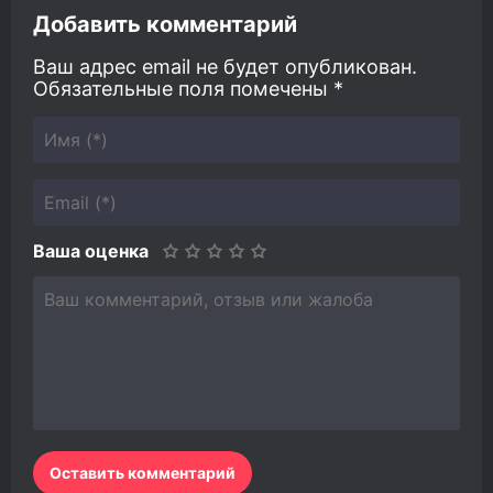
Добавить комментарий
Ваш адрес email не будет опубликован.
Обязательные поля помечены
*
Ваша оценка