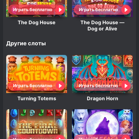
Играть бесплатно
Играть бесплатно
The Dog House
The Dog House —
Dog or Alive
Другие слоты
Играть бесплатно
Играть бесплатно
Turning Totems
Dragon Horn