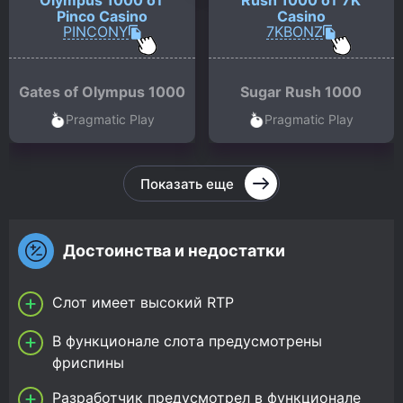
Olympus 1000 от
Rush 1000 от 7K
Pinco Casino
Casino
PINCONY
7KBONZ
Gates of Olympus 1000
Sugar Rush 1000
Pragmatic Play
Pragmatic Play
Показать еще
Достоинства и недостатки
Слот имеет высокий RTP
В функционале слота предусмотрены
фриспины
Разработчик предусмотрел в функционале