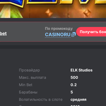
По промокоду
Получить бон
bet
CASINORU
Провайдер
ELK Studios
Макс. выплата
500
Min Bet
0.2
Барабаны
5
Волатильность в слоте
средняя