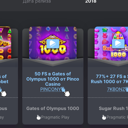
Дата релиза
2018
50 FS в Gates of
 of
77%+ 27 FS в
Olympus 1000 от Pinco
obet
Rush 1000 от 7
Casino
PINCONY
7KBONZ
pus
Gates of Olympus 1000
Sugar Rush 
ay
Pragmatic Play
Pragmatic 