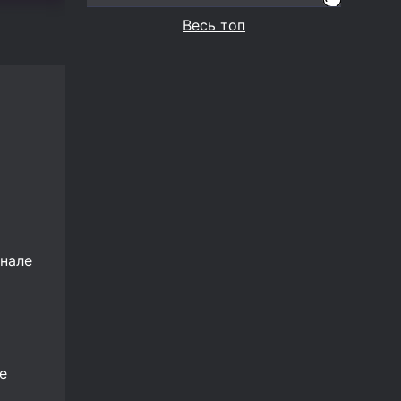
Весь топ
онале
е