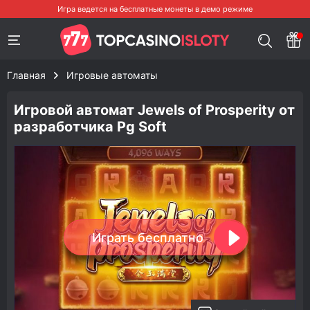
Главная
Игровые автоматы
Игровой автомат Jewels of Prosperity от
разработчика Pg Soft
Играть бесплатно