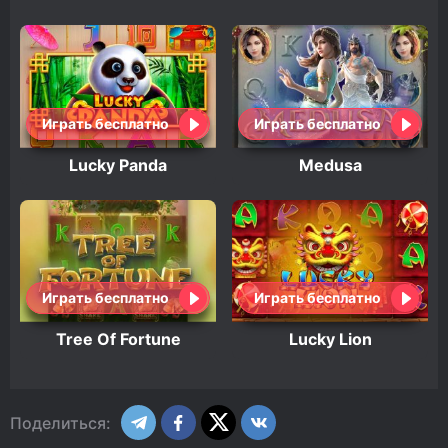
Играть бесплатно
Играть бесплатно
Lucky Panda
Medusa
Играть бесплатно
Играть бесплатно
Tree Of Fortune
Lucky Lion
Поделиться: