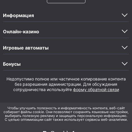
Информация
Онлайн-казино
Игровые автоматы
Бонусы
Недопустимо полное или частичное копирование контента
без разрешения администрации. Для обсуждения
сотрудничества используйте
форму обратной связи
Чтобы улучшить полезность и информативность контента, веб-сайт
собирает файлы cookie. Они позволяют сохранять языковые настройки,
выбирать полезную рекламу и защищать персональную информацию.
С целью оптимизации сайт также использует сервисы веб-аналитики.