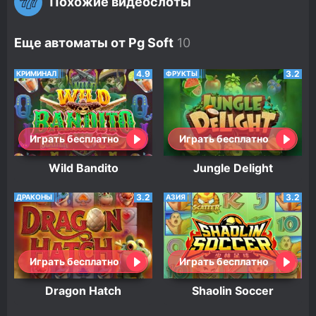
Похожие видеослоты
Еще автоматы от Pg Soft
4.9
3.2
КРИМИНАЛ
ФРУКТЫ
Играть бесплатно
Играть бесплатно
Wild Bandito
Jungle Delight
3.2
3.2
ДРАКОНЫ
АЗИЯ
Играть бесплатно
Играть бесплатно
Dragon Hatch
Shaolin Soccer