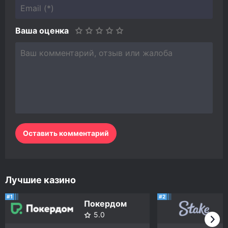
Ваша оценка
Лучшие казино
#1
#2
Покердом
5.0