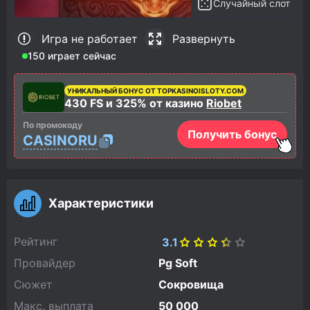
Случайный слот
Игра не работает
Развернуть
150 играет сейчас
УНИКАЛЬНЫЙ БОНУС ОТ TOPKASINOISLOTY.COM
430 FS и 325% от казино
Riobet
По промокоду
Получить бонус
CASINORU
Характеристики
Рейтинг
3.1
Провайдер
Pg Soft
Сюжет
Сокровища
Макс. выплата
50 000