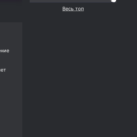
Весь топ
ение
яет