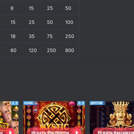
5
9
15
25
50
5
15
25
50
100
5
18
35
75
250
60
120
250
800
3.3
3.3
АЗИЯ
ДРУГИЕ
но
Играть бесплатно
Играть бесплатн