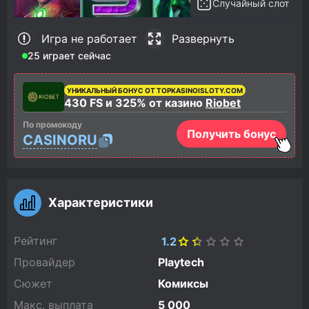
Случайный слот
Игра не работает
Развернуть
25 играет сейчас
УНИКАЛЬНЫЙ БОНУС ОТ TOPKASINOISLOTY.COM
430 FS и 325% от казино
Riobet
По промокоду
Получить бонус
CASINORU
Характеристики
Рейтинг
1.2
Провайдер
Playtech
Сюжет
Комиксы
Макс. выплата
5 000