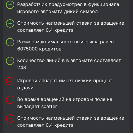
Разработчик предусмотрел в функционале
игрового автомата дикий символ
Cтоимость наименьшей ставки за вращение
составляет 0.4 кредита
Размер максимального выигрыша равен
6075000 кредитов
Количество линий в в автомате составляет
243
Игровой аппарат имеет низкий процент
отдачи
Во время вращений на игровом поле не
выпадает scatter
Cтоимость наименьшей ставки за вращение
составляет 0.4 кредита