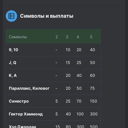
Символы и выплаты
Символы
2
3
4
5
9, 10
-
10
20
40
J, Q
-
15
25
50
K, A
-
20
40
60
Параллакс, Киловог
-
20
50
75
Синестро
5
25
70
150
Гектор Хаммонд
5
40
100
300
Хэл Джордан
15
80
300
500