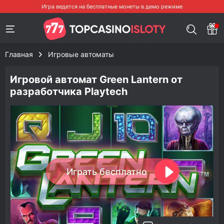
Главная
Игровые автоматы
Игровой автомат Green Lantern от
разработчика Playtech
Играть бесплатно