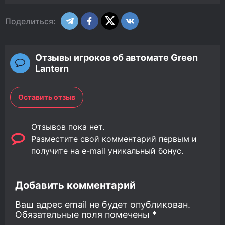
Поделиться:
Отзывы игроков об автомате Green
Lantern
Оставить отзыв
Отзывов пока нет.
Разместите свой комментарий первым и
получите на e-mail уникальный бонус.
Добавить комментарий
Ваш адрес email не будет опубликован.
Обязательные поля помечены
*