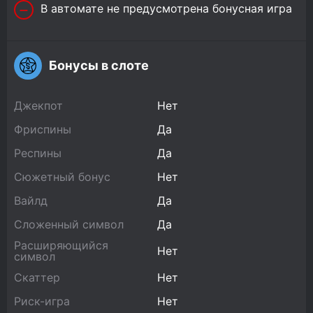
В автомате не предусмотрена бонусная игра
Бонусы в слоте
Джекпот
Нет
Фриспины
Да
Респины
Да
Сюжетный бонус
Нет
Вайлд
Да
Сложенный символ
Да
Расширяющийся
Нет
символ
Скаттер
Нет
Риск-игра
Нет