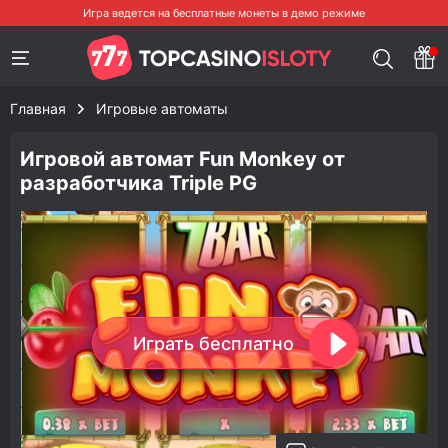
Главная
Игровые автоматы
Игровой автомат Fun Monkey от
разработчика Triple PG
Играть бесплатно