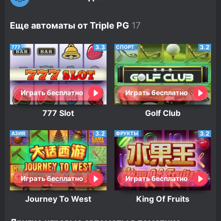
Еще автоматы от Triple PG
3.3
3.2
777
СПОРТ
Играть бесплатно
Играть бесплатно
777 Slot
Golf Club
3.2
3.2
АЗИЯ
ФРУКТЫ
Играть бесплатно
Играть бесплатно
Journey To West
King Of Fruits