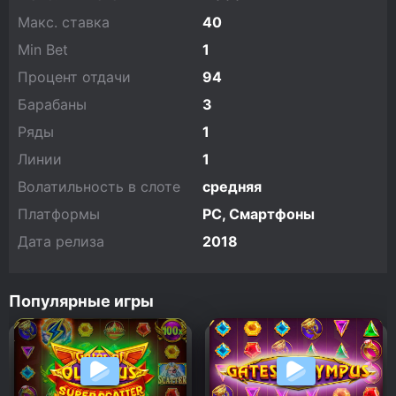
Макс. ставка
40
Min Bet
1
Процент отдачи
94
Барабаны
3
Ряды
1
Линии
1
Волатильность в слоте
средняя
Платформы
PC, Смартфоны
Дата релиза
2018
Популярные игры