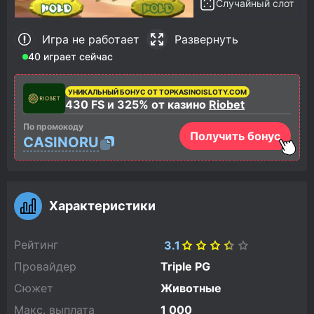
Случайный слот
Игра не работает
Развернуть
40 играет сейчас
УНИКАЛЬНЫЙ БОНУС ОТ TOPKASINOISLOTY.COM
430 FS и 325% от казино
Riobet
По промокоду
Получить бонус
CASINORU
Характеристики
Рейтинг
3.1
Провайдер
Triple PG
Сюжет
Животные
Макс. выплата
1 000