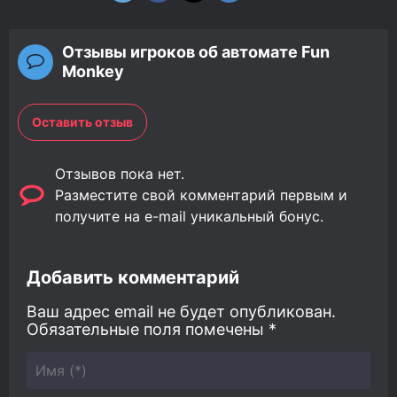
Отзывы игроков об автомате Fun
Monkey
Оставить отзыв
Отзывов пока нет.
Разместите свой комментарий первым и
получите на e-mail уникальный бонус.
Добавить комментарий
Ваш адрес email не будет опубликован.
Обязательные поля помечены
*