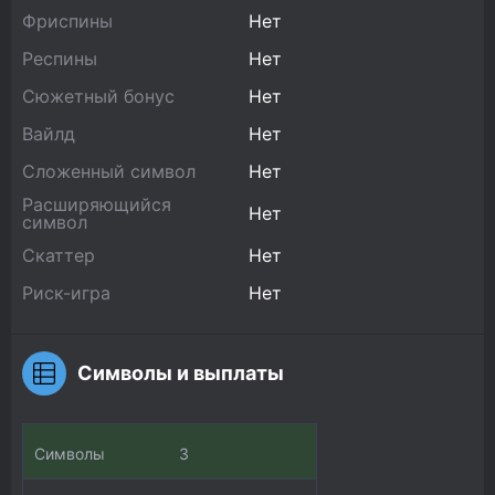
Фриспины
Нет
Респины
Нет
Сюжетный бонус
Нет
Вайлд
Нет
Сложенный символ
Нет
Расширяющийся
Нет
символ
Скаттер
Нет
Риск-игра
Нет
Символы и выплаты
Символы
3