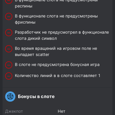
респины
В функционале слота не предусмотрены
фриспины
Разработчик не предусмотрел в функционале
слота дикий символ
Во время вращений на игровом поле не
выпадает scatter
В слоте не предусмотрена бонусная игра
Количество линий в в слоте составляет 1
Бонусы в слоте
Джекпот
Нет