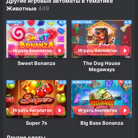
Другие игровые автоматы в тематике
Животные
4.8
4.9
ФРУКТЫ
ЖИВОТНЫЕ
Играть бесплатно
Играть бесплатно
Sweet Bonanza
The Dog House
Megaways
3.0
4.9
777
ЖИВОТНЫЕ
Играть бесплатно
Играть бесплатно
Super 7s
Big Bass Bonanza
Другие слоты