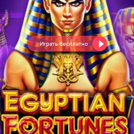
Играть бесплатно