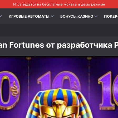
ИГРОВЫЕ АВТОМАТЫ
БОНУСЫ КАЗИНО
ПОКЕР
n Fortunes от разработчика P