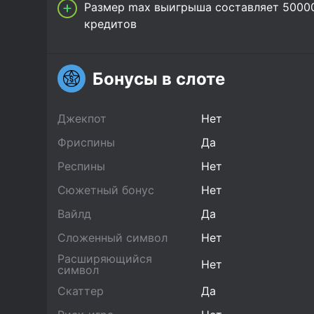
Размер max выигрыша составляет 5000
кредитов
Бонусы в слоте
Джекпот
Нет
Фриспины
Да
Респины
Нет
Сюжетный бонус
Нет
Вайлд
Да
Сложенный символ
Нет
Расширяющийся
Нет
символ
Скаттер
Да