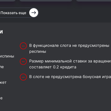
Показать еще
и
В функционале слота не предусмотрены
респины
риспины
Размер минимальной ставки за вращени
ле
составляет 0.2 кредита
В слоте не предусмотрена бонусная игра
жет
ие