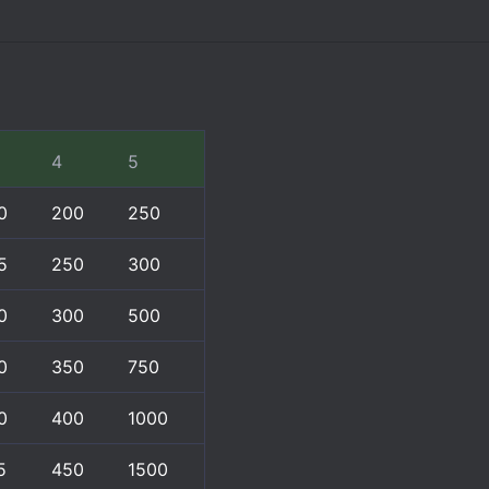
4
5
0
200
250
5
250
300
0
300
500
0
350
750
0
400
1000
5
450
1500