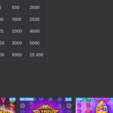
5
500
2000
00
1000
2500
25
2000
4000
50
3000
5000
00
5000
25 000
4.8
5.0
ИСТОРИЯ
ЕДА