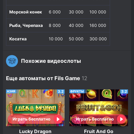
Морской конек
6 000
30 000
100 000
Рыба, Черепаха
8 000
40 000
160 000
Косатка
10 000
50 000
300 000
Похожие видеослоты
Еще автоматы от Fils Game
3.2
3.2
АЗИЯ
ФРУКТЫ
Играть бесплатно
Играть бесплатно
Lucky Dragon
Fruit And Go