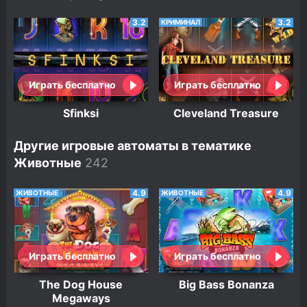
3.2
3.2
КРИМИНАЛ
Играть бесплатно
Играть бесплатно
Sfinksi
Cleveland Treasure
Другие игровые автоматы в тематике
Животные
4.9
4.9
ЖИВОТНЫЕ
ЖИВОТНЫЕ
Играть бесплатно
Играть бесплатно
The Dog House
Big Bass Bonanza
Megaways