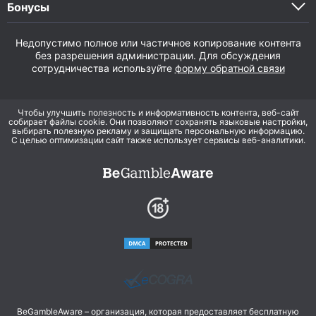
Бонусы
Недопустимо полное или частичное копирование контента
без разрешения администрации. Для обсуждения
сотрудничества используйте
форму обратной связи
Чтобы улучшить полезность и информативность контента, веб-сайт
собирает файлы cookie. Они позволяют сохранять языковые настройки,
выбирать полезную рекламу и защищать персональную информацию.
С целью оптимизации сайт также использует сервисы веб-аналитики.
BeGambleAware – организация, которая предоставляет бесплатную