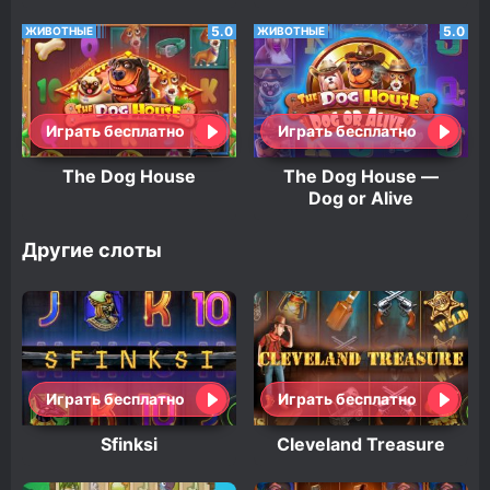
5.0
5.0
ЖИВОТНЫЕ
ЖИВОТНЫЕ
Играть бесплатно
Играть бесплатно
The Dog House
The Dog House —
Dog or Alive
Другие слоты
Играть бесплатно
Играть бесплатно
Sfinksi
Cleveland Treasure