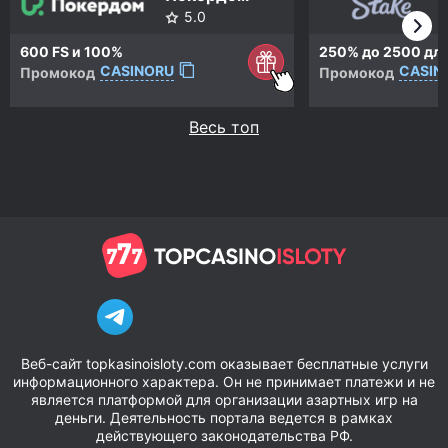
5.0
600 FS и 100%
250% до 2500 для
CASINORU
CASIN
Промокод
Промокод
Весь топ
Веб-сайт topkasinoisloty.com оказывает бесплатные услуги
информационного характера. Он не принимает платежи и не
является платформой для организации азартных игр на
деньги. Деятельность портала ведется в рамках
действующего законодательства РФ.