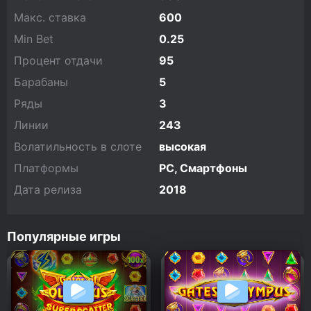
Макс. ставка
600
Min Bet
0.25
Процент отдачи
95
Барабаны
5
Ряды
3
Линии
243
Волатильность в слоте
высокая
Платформы
PC, Смартфоны
Дата релиза
2018
Популярные игры