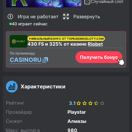
Случайный слот
Игра не работает
Развернуть
40 играет сейчас
УНИКАЛЬНЫЙ БОНУС ОТ TOPKASINOISLOTY.COM
430 FS и 325% от казино
Riobet
По промокоду
Получить бонус
CASINORU
Характеристики
Рейтинг
3.1
Провайдер
Playstar
Сюжет
Алмазы
Макс. выплата
980