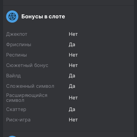
Бонусы в слоте
Джекпот
Нет
Фриспины
Да
Респины
Нет
Сюжетный бонус
Нет
Вайлд
Да
Сложенный символ
Да
Расширяющийся
Нет
символ
Скаттер
Да
Риск-игра
Нет