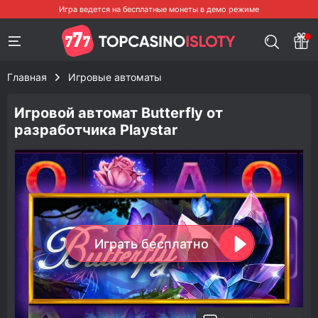
Главная
Игровые автоматы
Игровой автомат Butterfly от
разработчика Playstar
Играть бесплатно