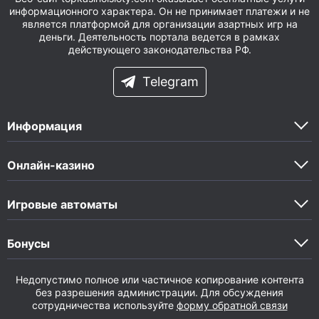
информационного характера. Он не принимает платежи и не
является платформой для организации азартных игр на
деньги. Деятельность портала ведется в рамках
действующего законодательства РФ.
Telegram
Информация
Онлайн-казино
Игровые автоматы
Бонусы
Недопустимо полное или частичное копирование контента
без разрешения администрации. Для обсуждения
сотрудничества используйте
форму обратной связи