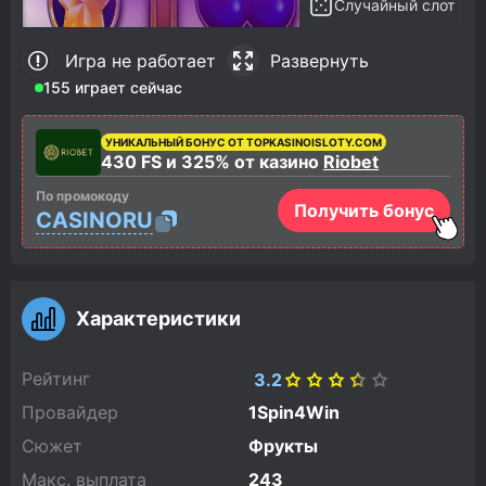
Случайный слот
Игра не работает
Развернуть
155 играет сейчас
УНИКАЛЬНЫЙ БОНУС ОТ TOPKASINOISLOTY.COM
430 FS и 325% от казино
Riobet
По промокоду
Получить бонус
CASINORU
Характеристики
Рейтинг
3.2
Провайдер
1Spin4Win
Сюжет
Фрукты
Макс. выплата
243