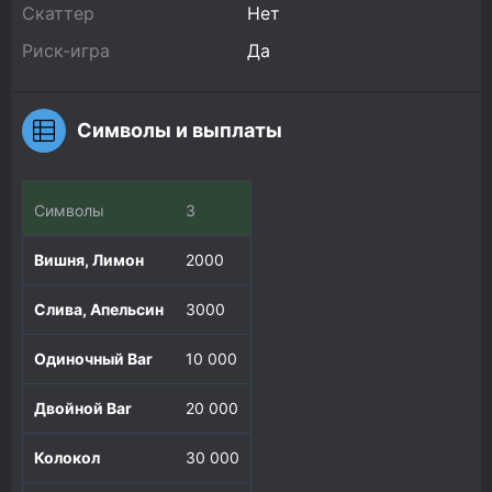
Скаттер
Нет
Риск-игра
Да
Символы и выплаты
Символы
3
Вишня, Лимон
2000
Слива, Апельсин
3000
Одиночный Bar
10 000
Двойной Bar
20 000
Колокол
30 000