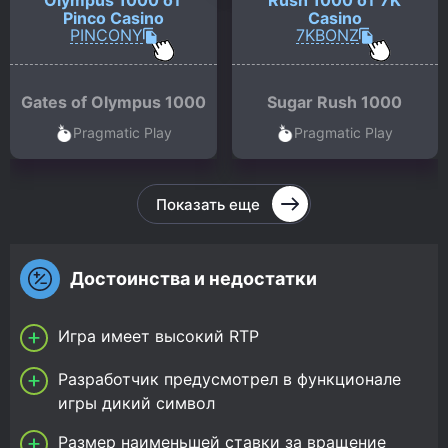
Olympus 1000 от
Rush 1000 от 7K
Pinco Casino
Casino
PINCONY
7KBONZ
Gates of Olympus 1000
Sugar Rush 1000
Pragmatic Play
Pragmatic Play
Показать еще
Достоинства и недостатки
Игра имеет высокий RTP
Разработчик предусмотрел в функционале
игры дикий символ
Размер наименьшей ставки за вращение