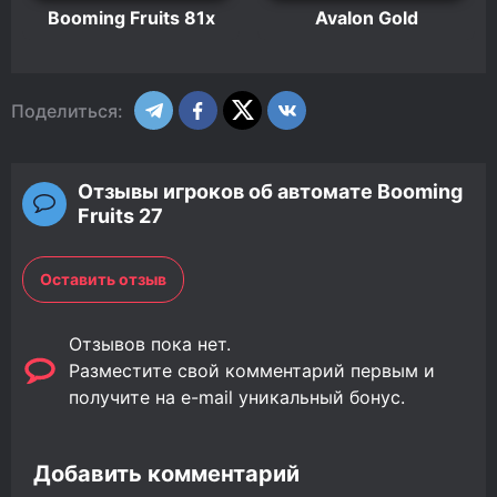
Booming Fruits 81x
Avalon Gold
Поделиться:
Отзывы игроков об автомате Booming
Fruits 27
Оставить отзыв
Отзывов пока нет.
Разместите свой комментарий первым и
получите на e-mail уникальный бонус.
Добавить комментарий