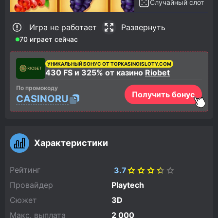
Случайный слот
Игра не работает
Развернуть
70 играет сейчас
УНИКАЛЬНЫЙ БОНУС ОТ TOPKASINOISLOTY.COM
430 FS и 325% от казино
Riobet
По промокоду
Получить бонус
CASINORU
Характеристики
Рейтинг
3.7
Провайдер
Playtech
Сюжет
3D
Макс. выплата
2 000