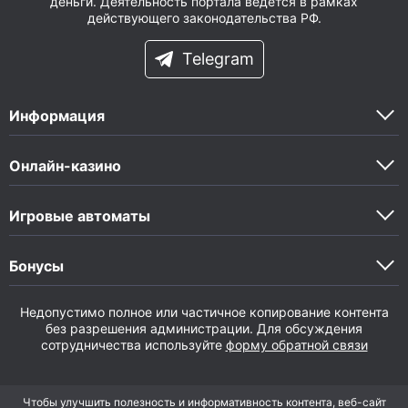
деньги. Деятельность портала ведется в рамках
действующего законодательства РФ.
Telegram
Информация
Онлайн-казино
Игровые автоматы
Бонусы
Недопустимо полное или частичное копирование контента
без разрешения администрации. Для обсуждения
сотрудничества используйте
форму обратной связи
Чтобы улучшить полезность и информативность контента, веб-сайт