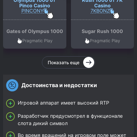
Olympus 1000 от
Rush 1000 от 7K
Pinco Casino
Casino
PINCONY
7KBONZ
Gates of Olympus 1000
Sugar Rush 1000
Pragmatic Play
Pragmatic Play
Показать еще
Достоинства и недостатки
Игровой аппарат имеет высокий RTP
Разработчик предусмотрел в функционале
слота дикий символ
Во время вращений на игровом поле может