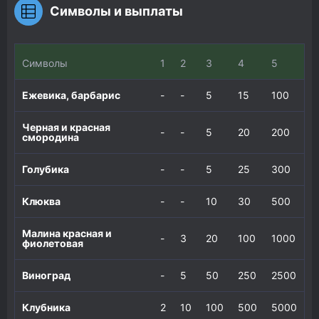
Символы и выплаты
Символы
1
2
3
4
5
Ежевика, барбарис
-
-
5
15
100
Черная и красная
-
-
5
20
200
смородина
Голубика
-
-
5
25
300
Клюква
-
-
10
30
500
Малина красная и
-
3
20
100
1000
фиолетовая
Виноград
-
5
50
250
2500
Клубника
2
10
100
500
5000