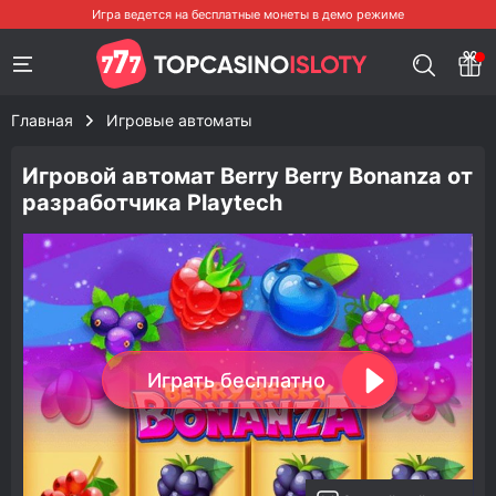
Главная
Игровые автоматы
Игровой автомат Berry Berry Bonanza от
разработчика Playtech
Играть бесплатно