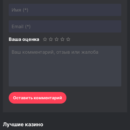
Ваша оценка
Лучшие казино