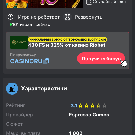
Случайный слот
Игра не работает
Развернуть
161 играет сейчас
УНИКАЛЬНЫЙ БОНУС ОТ TOPKASINOISLOTY.COM
430 FS и 325% от казино
Riobet
По промокоду
Получить бонус
CASINORU
Характеристики
Рейтинг
3.1
Провайдер
Espresso Games
Сюжет
Макс. выплата
1 000