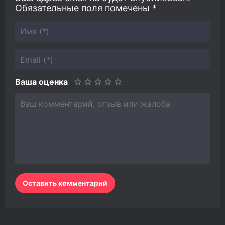
Обязательные поля помечены
*
Ваша оценка