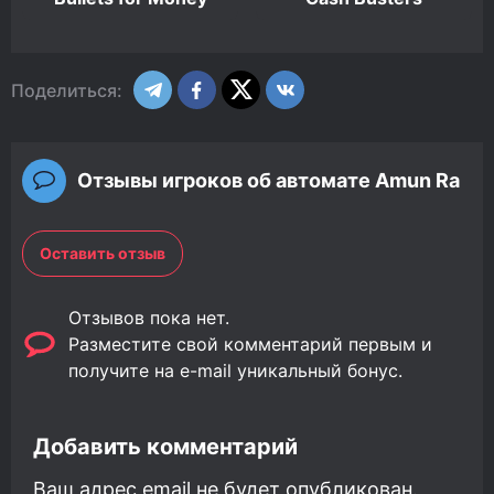
Поделиться:
Отзывы игроков об автомате Amun Ra
Оставить отзыв
Отзывов пока нет.
Разместите свой комментарий первым и
получите на e-mail уникальный бонус.
Добавить комментарий
Ваш адрес email не будет опубликован.