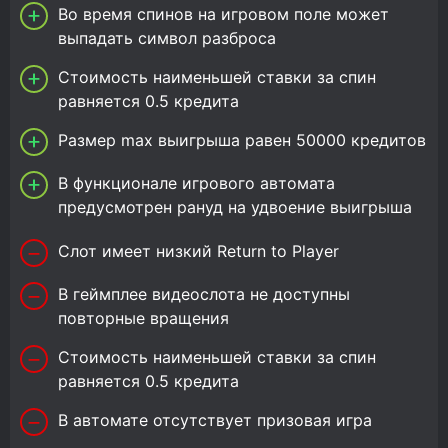
Во время спинов на игровом поле может
выпадать символ разброса
Cтоимость наименьшей ставки за спин
равняется 0.5 кредита
Размер max выигрыша равен 50000 кредитов
В функционале игрового автомата
предусмотрен рануд на удвоение выигрыша
Слот имеет низкий Return to Player
В геймплее видеослота не доступны
повторные вращения
Cтоимость наименьшей ставки за спин
равняется 0.5 кредита
В автомате отсутствует призовая игра