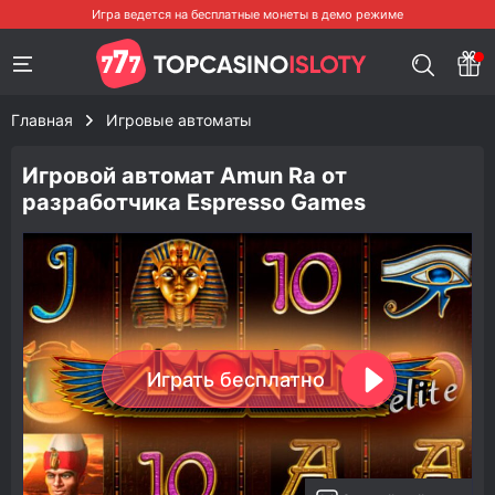
Главная
Игровые автоматы
Игровой автомат Amun Ra от
разработчика Espresso Games
Играть бесплатно