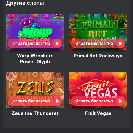
Другие слоты
Играть бесплатно
Играть бесплатно
Warp Wreckers
Primal Bet Rockways
Power Glyph
Играть бесплатно
Играть бесплатно
Zeus the Thunderer
Fruit Vegas