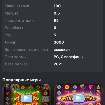
Макс. ставка
100
Min Bet
0.5
Процент отдачи
95
Барабаны
6
Ряды
5
Линии
3600
Волатильность в слоте
высокая
Платформы
PC, Смартфоны
Дата релиза
2021
Популярные игры