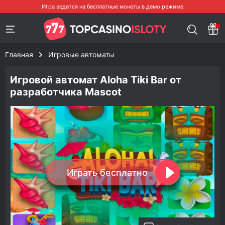
Главная
Игровые автоматы
Игровой автомат Aloha Tiki Bar от
разработчика Mascot
Играть бесплатно