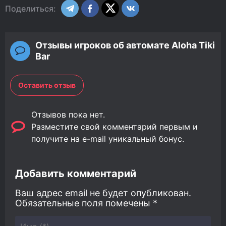
Поделиться:
Отзывы игроков об автомате Aloha Tiki
Bar
Оставить отзыв
Отзывов пока нет.
Разместите свой комментарий первым и
получите на e-mail уникальный бонус.
Добавить комментарий
Ваш адрес email не будет опубликован.
Обязательные поля помечены
*