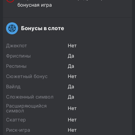
бонусная игра
Бонусы в слоте
Джекпот
Нет
Фриспины
Да
Респины
Да
Сюжетный бонус
Нет
Вайлд
Да
Сложенный символ
Да
Расширяющийся
Нет
символ
Скаттер
Нет
Риск-игра
Нет