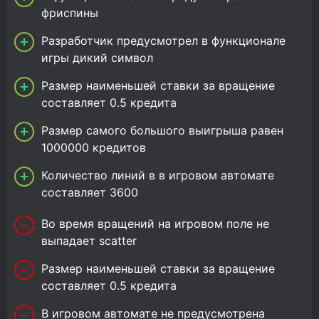
фриспины
Разработчик предусмотрел в функционале
игры дикий символ
Размер наименьшей ставки за вращение
составляет 0.5 кредита
Размер самого большого выигрыша равен
1000000 кредитов
Количество линий в в игровом автомате
составляет 3600
Во время вращений на игровом поле не
выпадает scatter
Размер наименьшей ставки за вращение
составляет 0.5 кредита
В игровом автомате не предусмотрена