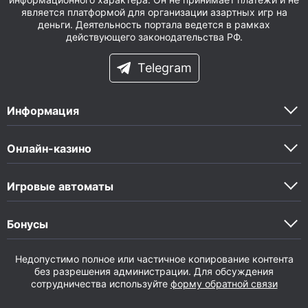
является платформой для организации азартных игр на
деньги. Деятельность портала ведется в рамках
действующего законодательства РФ.
Telegram
Информация
Онлайн-казино
Игровые автоматы
Бонусы
Недопустимо полное или частичное копирование контента
без разрешения администрации. Для обсуждения
сотрудничества используйте
форму обратной связи