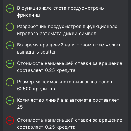
В функционале слота предусмотрены
фриспины
Разработчик предусмотрел в функционале
игрового автомата дикий символ
Во время вращений на игровом поле может
выпадать scatter
Cтоимость наименьшей ставки за вращение
составляет 0.25 кредита
Размер максимального выигрыша равен
62500 кредитов
Количество линий в в автомате составляет
25
Cтоимость наименьшей ставки за вращение
составляет 0.25 кредита