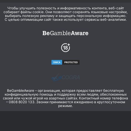
Чтобы улучшить полезность и информативность контента, веб-сайт
собирает файлы cookie. Они позволяют сохранять языковые настройки,
выбирать полезную рекламу и защищать персональную информацию.
С целью оптимизации сайт также использует сервисы веб-аналитики.
BeGambleAware – организация, которая предоставляет бесплатную
конфиденциальную помощь и поддержку всем людям, обеспокоенных
своей или чужой игрой на азартных сайтах. Контактный номер телефона
– 0808 8020 133. Звонки принимаются ежедневно в круглосуточном
режиме.