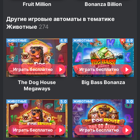
Fruit Million
Bonanza Billion
Другие игровые автоматы в тематике
Животные
4.9
4.9
ЖИВОТНЫЕ
ЖИВОТНЫЕ
Играть бесплатно
Играть бесплатно
The Dog House
Big Bass Bonanza
Megaways
5.0
5.0
ЖИВОТНЫЕ
ЖИВОТНЫЕ
Играть бесплатно
Играть бесплатно