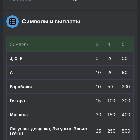
Символы и выплаты
Символы
3
4
5
J, Q, K
5
20
50
A
10
20
50
Барабаны
10
50
200
Гитара
15
100
300
Машина
20
150
400
Лягушка-девушка, Лягушка-Элвис
25
250
500
(Wild)