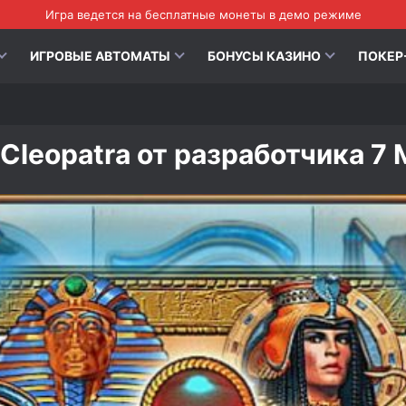
ИГРОВЫЕ АВТОМАТЫ
БОНУСЫ КАЗИНО
ПОКЕР
Cleopatra от разработчика 7 