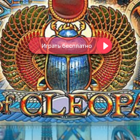
Играть бесплатно