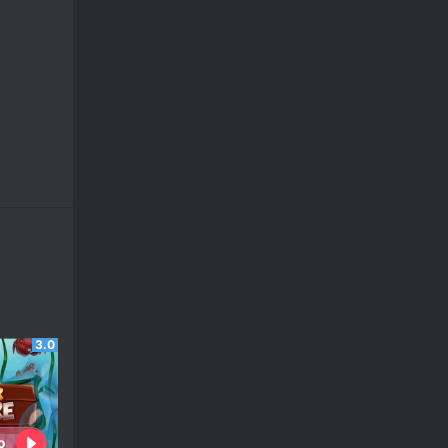
3.0
о