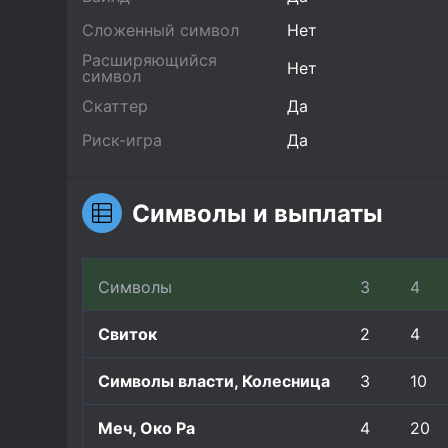
Сложенный символ
Нет
Расширяющийся
Нет
символ
Скаттер
Да
Риск-игра
Да
Символы и выплаты
Символы
3
4
Свиток
2
4
Символы власти, Колесница
3
10
Меч, Око Ра
4
20