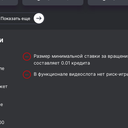
Показать еще
и
Размер минимальной ставки за вращени
составляет 0.01 кредита
ле
В функционале видеослота нет риск-игр
жет
ие
00