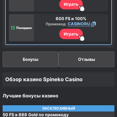
Играть
600 FS и 100%
CASINORU
Промокод:
Играть
Бонусы
Отзывы
Обзор казино Spineko Casino
Лучшие бонусы казино
ЭКСКЛЮЗИВНЫЙ
50 FS в 888 Gold по промокоду