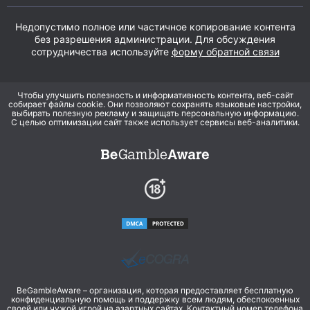
Недопустимо полное или частичное копирование контента
без разрешения администрации. Для обсуждения
сотрудничества используйте
форму обратной связи
Чтобы улучшить полезность и информативность контента, веб-сайт
собирает файлы cookie. Они позволяют сохранять языковые настройки,
выбирать полезную рекламу и защищать персональную информацию.
С целью оптимизации сайт также использует сервисы веб-аналитики.
BeGambleAware – организация, которая предоставляет бесплатную
конфиденциальную помощь и поддержку всем людям, обеспокоенных
своей или чужой игрой на азартных сайтах. Контактный номер телефона