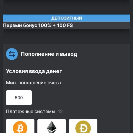
ДЕПОЗИТНЫЙ
Первый бонус 100% + 100 FS
Пополнение и вывод
Условия ввода денег
Мин. пополнение счета
500
Платежные системы