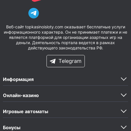
Веб-сайт topkasinoisloty.com оказывает бесплатные услуги
информационного характера. Он не принимает платежи и не
является платформой для организации азартных игр на
деньги. Деятельность портала ведется в рамках
действующего законодательства РФ.
Telegram
Информация
Онлайн-казино
Игровые автоматы
Бонусы