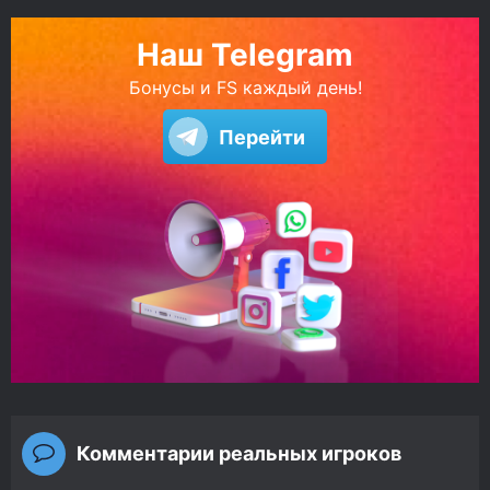
Наш Telegram
Бонусы и FS каждый день!
Перейти
Комментарии реальных игроков