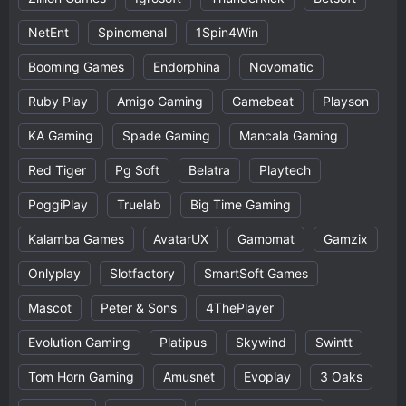
NetEnt
Spinomenal
1Spin4Win
Booming Games
Endorphina
Novomatic
Ruby Play
Amigo Gaming
Gamebeat
Playson
KA Gaming
Spade Gaming
Mancala Gaming
Red Tiger
Pg Soft
Belatra
Playtech
PoggiPlay
Truelab
Big Time Gaming
Kalamba Games
AvatarUX
Gamomat
Gamzix
Onlyplay
Slotfactory
SmartSoft Games
Mascot
Peter & Sons
4ThePlayer
Evolution Gaming
Platipus
Skywind
Swintt
Tom Horn Gaming
Amusnet
Evoplay
3 Oaks