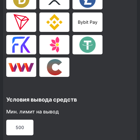
Bybit Pay
Условия вывода средств
Мин. лимит на вывод
500