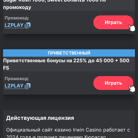
промокоду
Промокод:
Играть
LZPLAY
ПРИВЕТСТВЕННЫЙ
Приветственные бонусы на 225% до 45 000 + 500
FS
Промокод:
Играть
LZPLAY
Действующая лицензия
Официальный сайт казино Irwin Casino работает с
2024 года и получил лицензию Кюрасао.