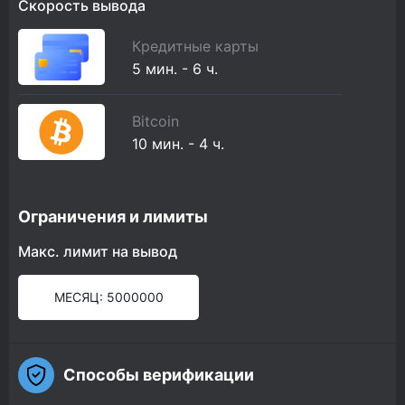
Скорость вывода
Кредитные карты
5 мин. - 6 ч.
Bitcoin
10 мин. - 4 ч.
Ограничения и лимиты
Макс. лимит на вывод
МЕСЯЦ: 5000000
Способы верификации