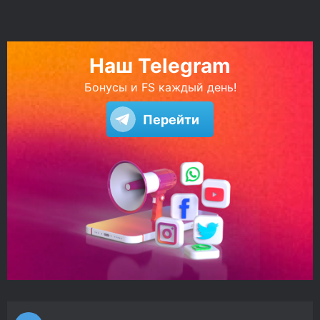
Наш Telegram
Бонусы и FS каждый день!
Перейти