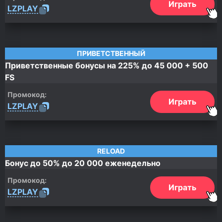
Играть
LZPLAY
ПРИВЕТСТВЕННЫЙ
Приветственные бонусы на 225% до 45 000 + 500
FS
Промокод:
Играть
LZPLAY
RELOAD
Бонус до 50% до 20 000 еженедельно
Промокод:
Играть
LZPLAY