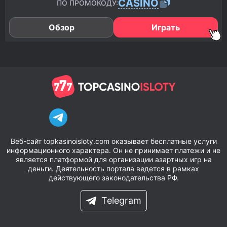
CASINO
ПО ПРОМОКОДУ:
Обзор
Играть
Веб-сайт topkasinoisloty.com оказывает бесплатные услуги
информационного характера. Он не принимает платежи и не
является платформой для организации азартных игр на
деньги. Деятельность портала ведется в рамках
действующего законодательства РФ.
Telegram