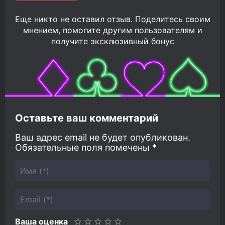
Еще никто не оставил отзыв. Поделитесь своим
мнением, помогите другим пользователям и
получите эксклюзивный бонус
Оставьте ваш комментарий
Ваш адрес email не будет опубликован.
Обязательные поля помечены
*
Ваша оценка