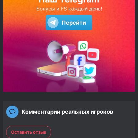
Бонусы и FS каждый день!
Перейти
Комментарии реальных игроков
Оставить отзыв