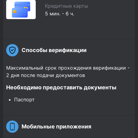
Кредитные карты
5 мин. - 6 ч.
Способы верификации
Максимальный срок прохождения верификации -
2 дня после подачи документов
Необходимо предоставить документы
Паспорт
Мобильные приложения