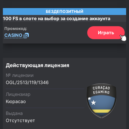
БЕЗДЕПОЗИТНЫЙ
100 FS в слоте на выбор за создание аккаунта
Промокод:
Играть
CASINO
Действующая лицензия
№ лицензии
OGL/2513/119/1346
Лицензиар
Кюрасао
Выдана
Отсутствует