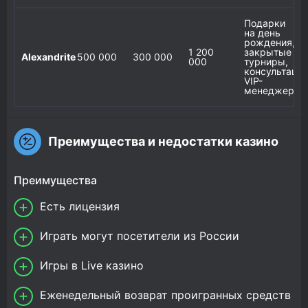
Подарки
на день
рождения,
1 200
закрытые
Alexandrite
500 000
300 000
000
турниры,
консультаци
VIP-
менеджера
Преимущества и недостатки казино
Преимущества
Есть лицензия
Играть могут посетители из России
Игры в Live казино
Еженедельный возврат проигранных средств