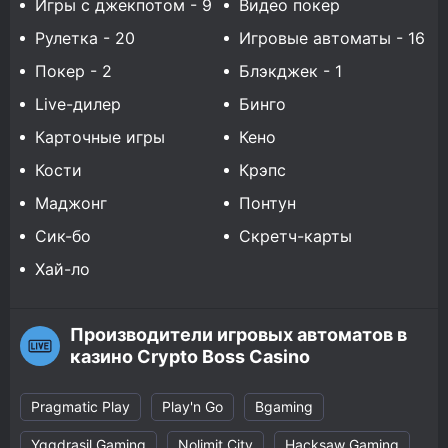
Игры с джекпотом - 9
Видео покер
Рулетка - 20
Игровые автоматы - 16
Покер - 2
Блэкджек - 1
Live-дилер
Бинго
Карточные игры
Кено
Кости
Крэпс
Маджонг
Понтун
Сик-бо
Скретч-карты
Хай-ло
Производители игровых автоматов в
казино Crypto Boss Casino
Pragmatic Play
Play'n Go
Bgaming
Yggdrasil Gaming
Nolimit City
Hacksaw Gaming