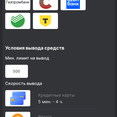
Газпромбанк
Условия вывода средств
Мин. лимит на вывод
500
Скорость вывода
Кредитные карты
5 мин. - 4 ч.
Bitcoin