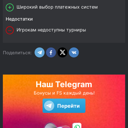
Широкий выбор платежных систем
Недостатки
Игрокам недоступны турниры
Поделиться:
Наш Telegram
Бонусы и FS каждый день!
Перейти