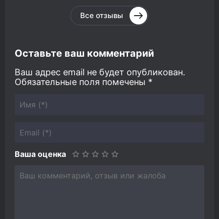
Все отзывы
Оставьте ваш комментарий
Ваш адрес email не будет опубликован.
Обязательные поля помечены
*
Ваша оценка