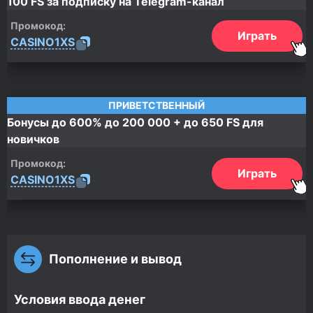
100 FS за подписку на Telegram-канал
Промокод:
Играть
CASINO1XS
ПРИВЕТСТВЕННЫЙ
Бонусы до 600% до 200 000 + до 650 FS для
новичков
Промокод:
Играть
CASINO1XS
Пополнение и вывод
Условия ввода денег