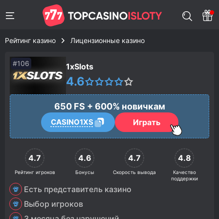
Рейтинг казино
Лицензионные казино
#106
1xSlots
4.6
650 FS + 600% новичкам
Играть
CASINO1XS
4.7
4.6
4.7
4.8
Рейтинг игроков
Бонусы
Скорость вывода
Качество
поддержки
Есть представитель казино
Выбор игроков
3 месяца без нарушений