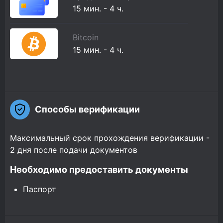
15 мин. - 4 ч.
Bitcoin
15 мин. - 4 ч.
Способы верификации
Максимальный срок прохождения верификации -
2 дня после подачи документов
Необходимо предоставить документы
Паспорт