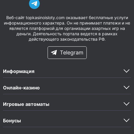
Веб-сайт topkasinoisloty.com оказывает бесплатные услуги
информационного характера. Он не принимает платежи и не
является платформой для организации азартных игр на
деньги. Деятельность портала ведется в рамках
действующего законодательства РФ.
Telegram
Информация
Онлайн-казино
Игровые автоматы
Бонусы