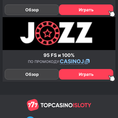
Обзор
Играть
95 FS и 100%
CASINOJ
ПО ПРОМОКОДУ:
Обзор
Играть