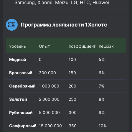
Samsung, Xiaomi, Meizu, LG, HTC, Huawei
Программа лояльности 1Хслотс
Уровень
Опыт
Коэффициент
Кешбэк
Медный
0
100
5%
Бронзовый
300 000
150
6%
Серебряный
1 000 000
200
7%
Золотой
2 000 000
250
8%
Рубиновый
5 000 000
300
9%
Сапфировый
15 000 000
350
10%