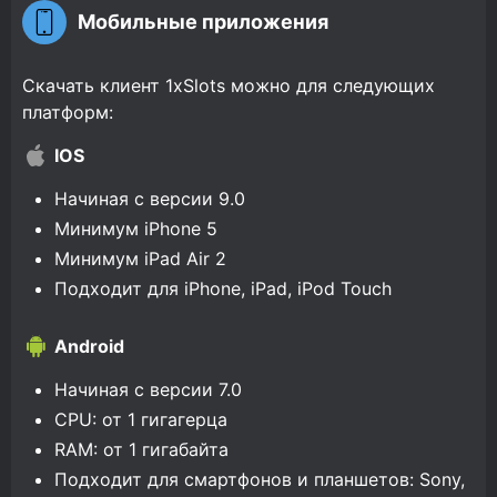
Мобильные приложения
Скачать клиент 1xSlots можно для следующих
платформ:
IOS
Начиная с версии 9.0
Минимум iPhone 5
Минимум iPad Air 2
Подходит для iPhone, iPad, iPod Touch
Android
Начиная с версии 7.0
CPU: от 1 гигагерца
RAM: от 1 гигабайта
Подходит для смартфонов и планшетов: Sony,