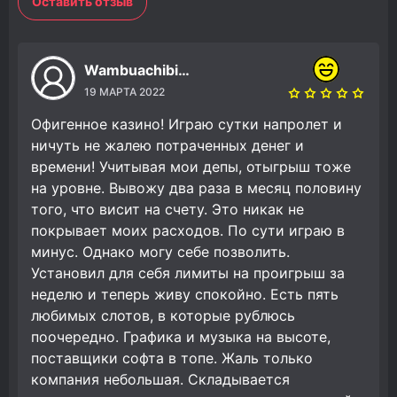
Оставить отзыв
Wambuachibicat
19 МАРТА 2022
Офигенное казино! Играю сутки напролет и
ничуть не жалею потраченных денег и
времени! Учитывая мои депы, отыгрыш тоже
на уровне. Вывожу два раза в месяц половину
того, что висит на счету. Это никак не
покрывает моих расходов. По сути играю в
минус. Однако могу себе позволить.
Установил для себя лимиты на проигрыш за
неделю и теперь живу спокойно. Есть пять
любимых слотов, в которые рублюсь
поочередно. Графика и музыка на высоте,
поставщики софта в топе. Жаль только
компания небольшая. Складывается